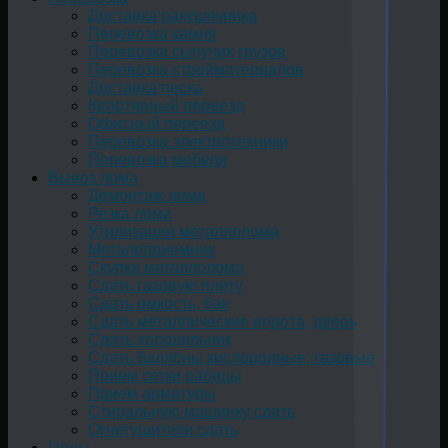
Доставка ракушечника
Перевозка камня
Перевозка сыпучих грузов
Перевозка стройматериалов
Доставка песка
Квартирный переезд
Офисный переезд
Перевозка электротехники
Перевозка мебели
Вывоз лома
Демонтаж лома
Резка лома
Утилизация металлолома
Металоприемник
Скупка металлолома
Сдать газовую плиту
Сдать емкость, бак
Cдать металлические ворота, дверь
Сдать холодильник
Сдать баллоны кислородные, газовые
Прием сетки рабицы
Прием арматуры
Стиральную машинку сдать
Огнетушители сдать
Цены