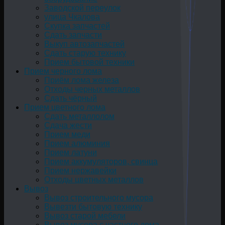
Заводской переулок
улица Чкалова
Скупка запчастей
Сдать запчасти
Выкуп автозапчастей
Сдать старую технику
Прием бытовой техники
Прием черного лома
Приём лома железа
Отходы черных металлов
Сдать чёрный
Прием цветного лома
Сдать металлолом
Сдача жести
Прием меди
Прием алюминия
Прием латуни
Прием аккумуляторов, свинца
Прием нержавейки
Отходы цветных металлов
Вывоз
Вывоз строительного мусора
Вывезти бытовую технику
Вывоз старой мебели
Вывоз мусора с частного дома