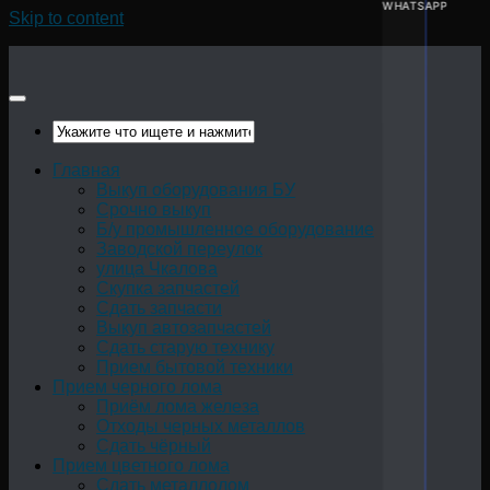
WHATSAPP
Skip to content
Главная
Выкуп оборудования БУ
Срочно выкуп
Б/у промышленное оборудование
Заводской переулок
улица Чкалова
Скупка запчастей
Сдать запчасти
Выкуп автозапчастей
Сдать старую технику
Прием бытовой техники
Прием черного лома
Приём лома железа
Отходы черных металлов
Сдать чёрный
Прием цветного лома
Сдать металлолом