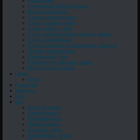
Резка лома
Утилизация металлолома
Металоприемник
Скупка металлолома
Сдать газовую плиту
Сдать емкость, бак
Cдать металлические ворота, дверь
Сдать холодильник
Сдать баллоны кислородные, газовые
Прием сетки рабицы
Прием арматуры
Стиральную машинку сдать
Огнетушители сдать
Цены
О нас
Лицензия
Контакты
Блог
Био
Конский навоз
Свиной навоз
Коровий навоз
Птичий навоз
Куриный навоз
Какой навоз лучше