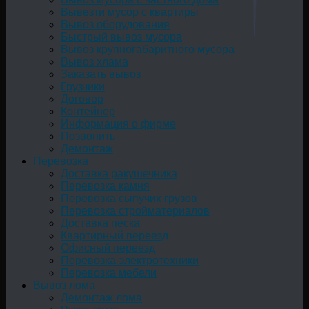
Вывезти мусор с квартиры
Вывоз оборудования
Быстрый вывоз мусора
Вывоз крупногабаритного мусора
Вывоз хлама
Заказать вывоз
Грузчики
Договор
Контейнер
Информация о фирме
Позвонить
Демонтаж
Перевозка
Доставка ракушечника
Перевозка камня
Перевозка сыпучих грузов
Перевозка стройматериалов
Доставка песка
Квартирный переезд
Офисный переезд
Перевозка электротехники
Перевозка мебели
Вывоз лома
Демонтаж лома