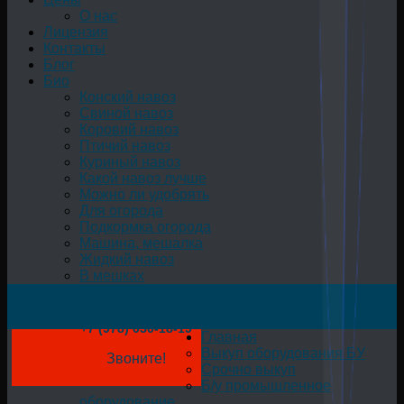
О нас
Лицензия
Контакты
Блог
Био
Конский навоз
Свиной навоз
Коровий навоз
Птичий навоз
Куриный навоз
Какой навоз лучше
Можно ли удобрять
Для огорода
Подкормка огорода
Машина, мешалка
Жидкий навоз
В мешках
+7 (978) 050-18-19
Главная
Выкуп оборудования БУ
Звоните!
Срочно выкуп
Б/у промышленное
оборудование