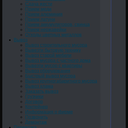
Сдача жести
Прием меди
Прием алюминия
Прием латуни
Прием аккумуляторов, свинца
Прием нержавейки
Отходы цветных металлов
Вывоз
Вывоз строительного мусора
Вывезти бытовую технику
Вывоз старой мебели
Вывоз мусора с частного дома
Вывезти мусор с квартиры
Вывоз оборудования
Быстрый вывоз мусора
Вывоз крупногабаритного мусора
Вывоз хлама
Заказать вывоз
Грузчики
Договор
Контейнер
Информация о фирме
Позвонить
Демонтаж
Перевозка