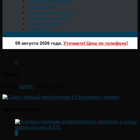
Можно ли удобрять
Для огорода
Подкормка огорода
Машина, мешалка
Жидкий навоз
В мешках
09 августа 2026 года.
Уточните! Цену по телефону!
0
89087
Автор:
admin
·
8 июля, 2024
Читайте также:
0