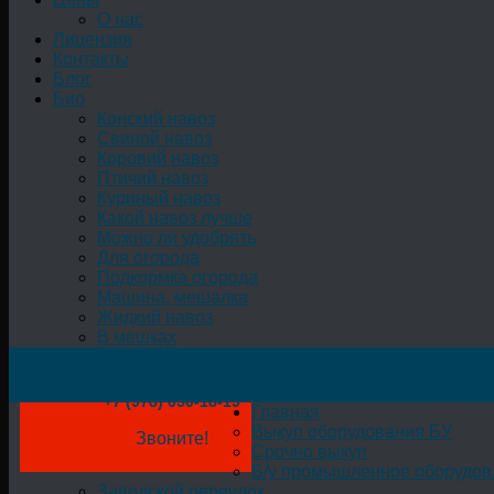
О нас
Лицензия
Контакты
Блог
Био
Конский навоз
Свиной навоз
Коровий навоз
Птичий навоз
Куриный навоз
Какой навоз лучше
Можно ли удобрять
Для огорода
Подкормка огорода
Машина, мешалка
Жидкий навоз
В мешках
+7 (978) 050-18-19
Главная
Выкуп оборудования БУ
Звоните!
Срочно выкуп
Б/у промышленное оборудов
Заводской переулок