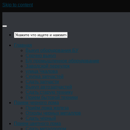
Skip to content
Главная
Выкуп оборудования БУ
Срочно выкуп
Б/у промышленное оборудование
Заводской переулок
улица Чкалова
Скупка запчастей
Сдать запчасти
Выкуп автозапчастей
Сдать старую технику
Прием бытовой техники
Прием черного лома
Приём лома железа
Отходы черных металлов
Сдать чёрный
Прием цветного лома
Сдать металлолом