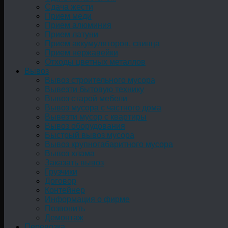
Сдача жести
Прием меди
Прием алюминия
Прием латуни
Прием аккумуляторов, свинца
Прием нержавейки
Отходы цветных металлов
Вывоз
Вывоз строительного мусора
Вывезти бытовую технику
Вывоз старой мебели
Вывоз мусора с частного дома
Вывезти мусор с квартиры
Вывоз оборудования
Быстрый вывоз мусора
Вывоз крупногабаритного мусора
Вывоз хлама
Заказать вывоз
Грузчики
Договор
Контейнер
Информация о фирме
Позвонить
Демонтаж
Перевозка