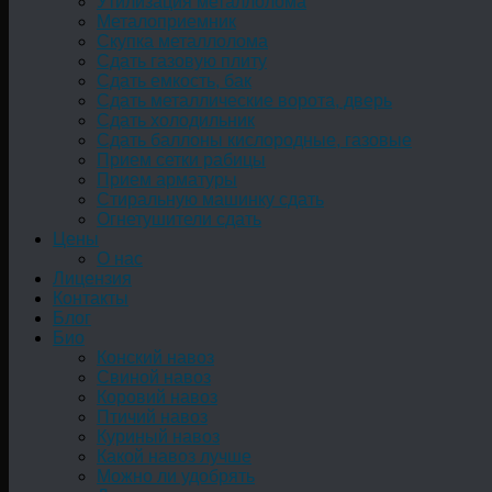
Утилизация металлолома
Металоприемник
Скупка металлолома
Сдать газовую плиту
Сдать емкость, бак
Cдать металлические ворота, дверь
Сдать холодильник
Сдать баллоны кислородные, газовые
Прием сетки рабицы
Прием арматуры
Стиральную машинку сдать
Огнетушители сдать
Цены
О нас
Лицензия
Контакты
Блог
Био
Конский навоз
Свиной навоз
Коровий навоз
Птичий навоз
Куриный навоз
Какой навоз лучше
Можно ли удобрять