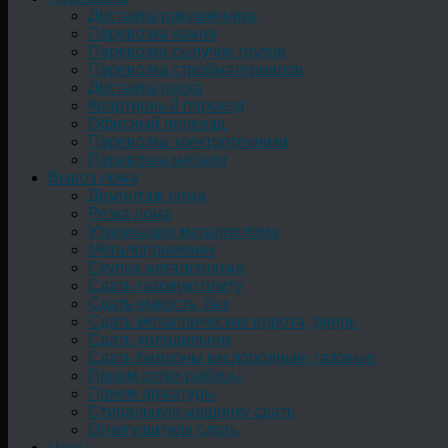
Доставка ракушечника
Перевозка камня
Перевозка сыпучих грузов
Перевозка стройматериалов
Доставка песка
Квартирный переезд
Офисный переезд
Перевозка электротехники
Перевозка мебели
Вывоз лома
Демонтаж лома
Резка лома
Утилизация металлолома
Металоприемник
Скупка металлолома
Сдать газовую плиту
Сдать емкость, бак
Cдать металлические ворота, дверь
Сдать холодильник
Сдать баллоны кислородные, газовые
Прием сетки рабицы
Прием арматуры
Стиральную машинку сдать
Огнетушители сдать
Цены