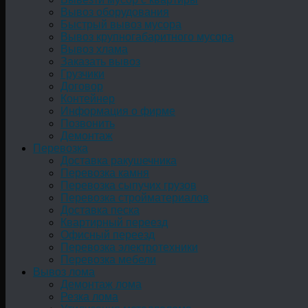
Вывоз оборудования
Быстрый вывоз мусора
Вывоз крупногабаритного мусора
Вывоз хлама
Заказать вывоз
Грузчики
Договор
Контейнер
Информация о фирме
Позвонить
Демонтаж
Перевозка
Доставка ракушечника
Перевозка камня
Перевозка сыпучих грузов
Перевозка стройматериалов
Доставка песка
Квартирный переезд
Офисный переезд
Перевозка электротехники
Перевозка мебели
Вывоз лома
Демонтаж лома
Резка лома