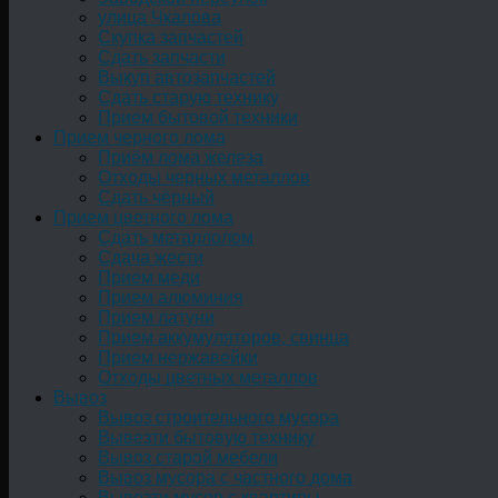
улица Чкалова
Скупка запчастей
Сдать запчасти
Выкуп автозапчастей
Сдать старую технику
Прием бытовой техники
Прием черного лома
Приём лома железа
Отходы черных металлов
Сдать чёрный
Прием цветного лома
Сдать металлолом
Сдача жести
Прием меди
Прием алюминия
Прием латуни
Прием аккумуляторов, свинца
Прием нержавейки
Отходы цветных металлов
Вывоз
Вывоз строительного мусора
Вывезти бытовую технику
Вывоз старой мебели
Вывоз мусора с частного дома
Вывезти мусор с квартиры