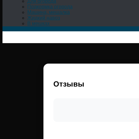
Для огорода
Подкормка огорода
Машина, мешалка
Жидкий навоз
В мешках
Отзывы