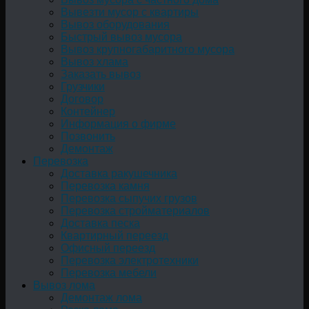
Вывезти мусор с квартиры
Вывоз оборудования
Быстрый вывоз мусора
Вывоз крупногабаритного мусора
Вывоз хлама
Заказать вывоз
Грузчики
Договор
Контейнер
Информация о фирме
Позвонить
Демонтаж
Перевозка
Доставка ракушечника
Перевозка камня
Перевозка сыпучих грузов
Перевозка стройматериалов
Доставка песка
Квартирный переезд
Офисный переезд
Перевозка электротехники
Перевозка мебели
Вывоз лома
Демонтаж лома