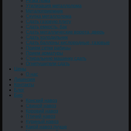
Резка лома
Утилизация металлолома
Металоприемник
Скупка металлолома
Сдать газовую плиту
Сдать емкость, бак
Cдать металлические ворота, дверь
Сдать холодильник
Сдать баллоны кислородные, газовые
Прием сетки рабицы
Прием арматуры
Стиральную машинку сдать
Огнетушители сдать
Цены
О нас
Лицензия
Контакты
Блог
Био
Конский навоз
Свиной навоз
Коровий навоз
Птичий навоз
Куриный навоз
Какой навоз лучше