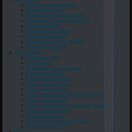
Доставка ракушечника
Перевозка камня
Перевозка сыпучих грузов
Перевозка стройматериалов
Доставка песка
Квартирный переезд
Офисный переезд
Перевозка электротехники
Перевозка мебели
Вывоз лома
Демонтаж лома
Резка лома
Утилизация металлолома
Металоприемник
Скупка металлолома
Сдать газовую плиту
Сдать емкость, бак
Cдать металлические ворота, дверь
Сдать холодильник
Сдать баллоны кислородные, газовые
Прием сетки рабицы
Прием арматуры
Стиральную машинку сдать
Огнетушители сдать
Цены