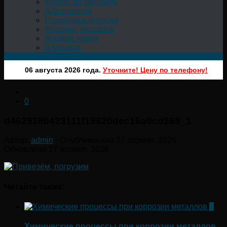
Можно ли удобрять
Для огорода
Подкормка огорода
Машина, мешалка
Жидкий навоз
В мешках
06 августа 2026 года.
Уточните! Цену по телефону!
0
d4629280423111f19820dec16a0cd269_1
Автор:
admin
· Опубликовано
27 апреля, 2026
·
Обновлено
27 апреля, 2026
Читайте также:
0
Химические процессы при коррозии металлов