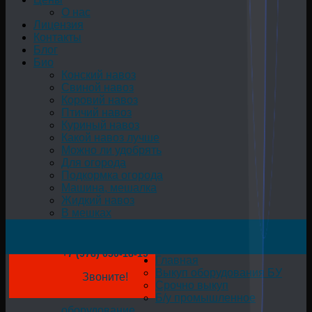
О нас
Лицензия
Контакты
Блог
Био
Конский навоз
Свиной навоз
Коровий навоз
Птичий навоз
Куриный навоз
Какой навоз лучше
Можно ли удобрять
Для огорода
Подкормка огорода
Машина, мешалка
Жидкий навоз
В мешках
+7 (978) 050-18-19
Главная
Выкуп оборудования БУ
Звоните!
Срочно выкуп
Б/у промышленное
оборудование