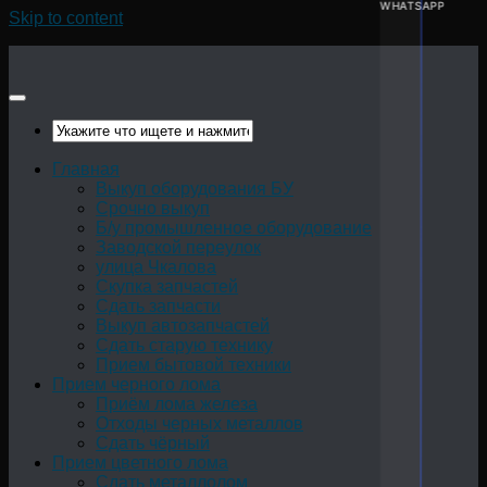
WHATSAPP
Skip to content
Главная
Выкуп оборудования БУ
Срочно выкуп
Б/у промышленное оборудование
Заводской переулок
улица Чкалова
Скупка запчастей
Сдать запчасти
Выкуп автозапчастей
Сдать старую технику
Прием бытовой техники
Прием черного лома
Приём лома железа
Отходы черных металлов
Сдать чёрный
Прием цветного лома
Сдать металлолом