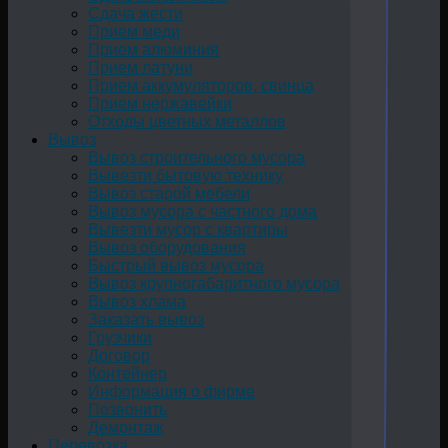
Сдача жести
Прием меди
Прием алюминия
Прием латуни
Прием аккумуляторов, свинца
Прием нержавейки
Отходы цветных металлов
Вывоз
Вывоз строительного мусора
Вывезти бытовую технику
Вывоз старой мебели
Вывоз мусора с частного дома
Вывезти мусор с квартиры
Вывоз оборудования
Быстрый вывоз мусора
Вывоз крупногабаритного мусора
Вывоз хлама
Заказать вывоз
Грузчики
Договор
Контейнер
Информация о фирме
Позвонить
Демонтаж
Перевозка