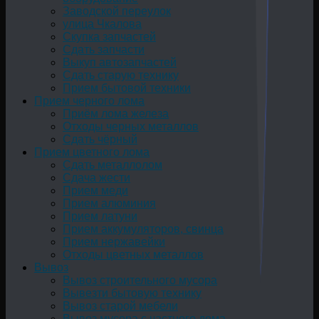
Заводской переулок
улица Чкалова
Скупка запчастей
Сдать запчасти
Выкуп автозапчастей
Сдать старую технику
Прием бытовой техники
Прием черного лома
Приём лома железа
Отходы черных металлов
Сдать чёрный
Прием цветного лома
Сдать металлолом
Сдача жести
Прием меди
Прием алюминия
Прием латуни
Прием аккумуляторов, свинца
Прием нержавейки
Отходы цветных металлов
Вывоз
Вывоз строительного мусора
Вывезти бытовую технику
Вывоз старой мебели
Вывоз мусора с частного дома