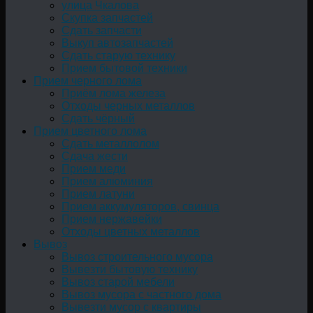
улица Чкалова
Скупка запчастей
Сдать запчасти
Выкуп автозапчастей
Сдать старую технику
Прием бытовой техники
Прием черного лома
Приём лома железа
Отходы черных металлов
Сдать чёрный
Прием цветного лома
Сдать металлолом
Сдача жести
Прием меди
Прием алюминия
Прием латуни
Прием аккумуляторов, свинца
Прием нержавейки
Отходы цветных металлов
Вывоз
Вывоз строительного мусора
Вывезти бытовую технику
Вывоз старой мебели
Вывоз мусора с частного дома
Вывезти мусор с квартиры