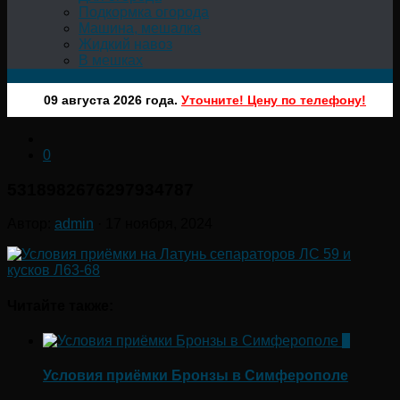
Подкормка огорода
Машина, мешалка
Жидкий навоз
В мешках
09 августа 2026 года.
Уточните! Цену по телефону!
0
5318982676297934787
Автор:
admin
·
17 ноября, 2024
Читайте также:
0
Условия приёмки Бронзы в Симферополе