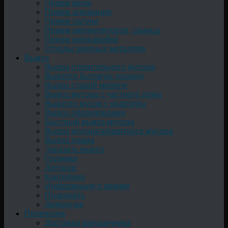
Прием меди
Прием алюминия
Прием латуни
Прием аккумуляторов, свинца
Прием нержавейки
Отходы цветных металлов
Вывоз
Вывоз строительного мусора
Вывезти бытовую технику
Вывоз старой мебели
Вывоз мусора с частного дома
Вывезти мусор с квартиры
Вывоз оборудования
Быстрый вывоз мусора
Вывоз крупногабаритного мусора
Вывоз хлама
Заказать вывоз
Грузчики
Договор
Контейнер
Информация о фирме
Позвонить
Демонтаж
Перевозка
Доставка ракушечника