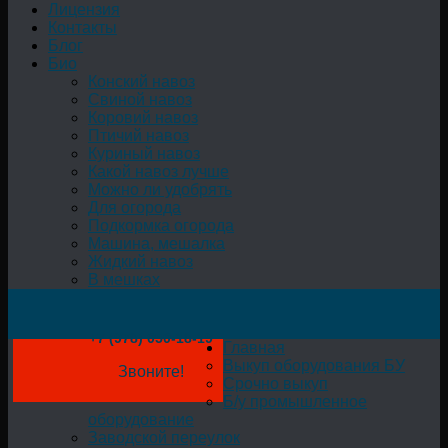
Лицензия
Контакты
Блог
Био
Конский навоз
Свиной навоз
Коровий навоз
Птичий навоз
Куриный навоз
Какой навоз лучше
Можно ли удобрять
Для огорода
Подкормка огорода
Машина, мешалка
Жидкий навоз
В мешках
+7 (978) 050-18-19
Главная
Выкуп оборудования БУ
Звоните!
Срочно выкуп
Б/у промышленное
оборудование
Заводской переулок