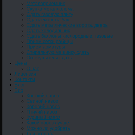
Металоприемник
Скупка металлолома
Сдать газовую плиту
Сдать емкость, бак
Cдать металлические ворота, дверь
Сдать холодильник
Сдать баллоны кислородные, газовые
Прием сетки рабицы
Прием арматуры
Стиральную машинку сдать
Огнетушители сдать
Цены
О нас
Лицензия
Контакты
Блог
Био
Конский навоз
Свиной навоз
Коровий навоз
Птичий навоз
Куриный навоз
Какой навоз лучше
Можно ли удобрять
Для огорода