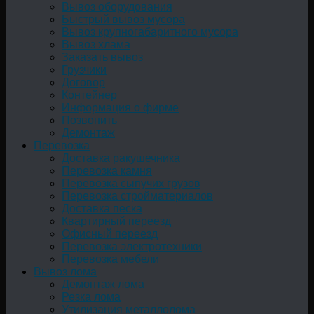
Вывоз оборудования
Быстрый вывоз мусора
Вывоз крупногабаритного мусора
Вывоз хлама
Заказать вывоз
Грузчики
Договор
Контейнер
Информация о фирме
Позвонить
Демонтаж
Перевозка
Доставка ракушечника
Перевозка камня
Перевозка сыпучих грузов
Перевозка стройматериалов
Доставка песка
Квартирный переезд
Офисный переезд
Перевозка электротехники
Перевозка мебели
Вывоз лома
Демонтаж лома
Резка лома
Утилизация металлолома