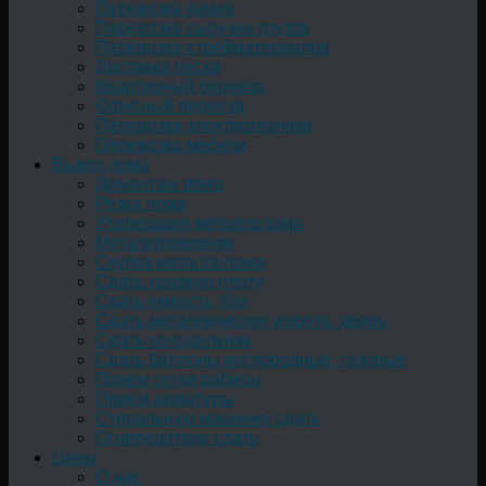
Перевозка камня
Перевозка сыпучих грузов
Перевозка стройматериалов
Доставка песка
Квартирный переезд
Офисный переезд
Перевозка электротехники
Перевозка мебели
Вывоз лома
Демонтаж лома
Резка лома
Утилизация металлолома
Металоприемник
Скупка металлолома
Сдать газовую плиту
Сдать емкость, бак
Cдать металлические ворота, дверь
Сдать холодильник
Сдать баллоны кислородные, газовые
Прием сетки рабицы
Прием арматуры
Стиральную машинку сдать
Огнетушители сдать
Цены
О нас