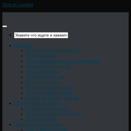
Skip to content
Главная
Выкуп оборудования БУ
Срочно выкуп
Б/у промышленное оборудование
Заводской переулок
улица Чкалова
Скупка запчастей
Сдать запчасти
Выкуп автозапчастей
Сдать старую технику
Прием бытовой техники
Прием черного лома
Приём лома железа
Отходы черных металлов
Сдать чёрный
Прием цветного лома
Сдать металлолом