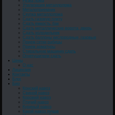
Резка лома
Утилизация металлолома
Металоприемник
Скупка металлолома
Сдать газовую плиту
Сдать емкость, бак
Cдать металлические ворота, дверь
Сдать холодильник
Сдать баллоны кислородные, газовые
Прием сетки рабицы
Прием арматуры
Стиральную машинку сдать
Огнетушители сдать
Цены
О нас
Лицензия
Контакты
Блог
Био
Конский навоз
Свиной навоз
Коровий навоз
Птичий навоз
Куриный навоз
Какой навоз лучше