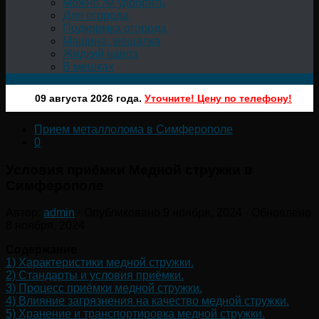
Можно ли удобрять
Для огорода
Подкормка огорода
Машина, мешалка
Жидкий навоз
В мешках
09 августа 2026 года.
Уточните! Цену по телефону!
Прием металлолома в Симферополе
0
Условия приёмки Медной стружки в
Симферополе
Автор:
admin
· Опубликовано
9 ноября, 2024
· Обновлено
8 ноября, 2024
Содержание
1)
Характеристики медной стружки.
2)
Стандарты и условия приёмки.
3)
Процесс приёмки медной стружки.
4)
Влияние загрязнения на качество медной стружки.
5)
Хранение и транспортировка медной стружки.