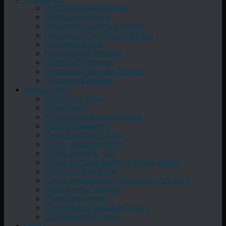
Доставка ракушечника
Перевозка камня
Перевозка сыпучих грузов
Перевозка стройматериалов
Доставка песка
Квартирный переезд
Офисный переезд
Перевозка электротехники
Перевозка мебели
Вывоз лома
Демонтаж лома
Резка лома
Утилизация металлолома
Металоприемник
Скупка металлолома
Сдать газовую плиту
Сдать емкость, бак
Cдать металлические ворота, дверь
Сдать холодильник
Сдать баллоны кислородные, газовые
Прием сетки рабицы
Прием арматуры
Стиральную машинку сдать
Огнетушители сдать
Цены