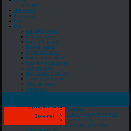
О нас
Лицензия
Контакты
Блог
Био
Конский навоз
Свиной навоз
Коровий навоз
Птичий навоз
Куриный навоз
Какой навоз лучше
Можно ли удобрять
Для огорода
Подкормка огорода
Машина, мешалка
Жидкий навоз
В мешках
+7 (978) 050-18-19
Главная
Выкуп оборудования БУ
Звоните!
Срочно выкуп
Б/у промышленное
оборудование