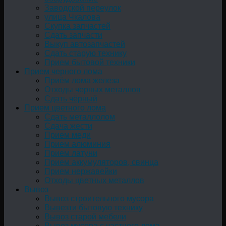
Заводской переулок
улица Чкалова
Скупка запчастей
Сдать запчасти
Выкуп автозапчастей
Сдать старую технику
Прием бытовой техники
Прием черного лома
Приём лома железа
Отходы черных металлов
Сдать чёрный
Прием цветного лома
Сдать металлолом
Сдача жести
Прием меди
Прием алюминия
Прием латуни
Прием аккумуляторов, свинца
Прием нержавейки
Отходы цветных металлов
Вывоз
Вывоз строительного мусора
Вывезти бытовую технику
Вывоз старой мебели
Вывоз мусора с частного дома