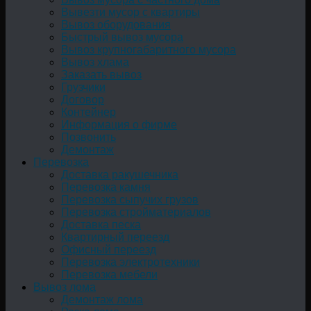
Вывезти мусор с квартиры
Вывоз оборудования
Быстрый вывоз мусора
Вывоз крупногабаритного мусора
Вывоз хлама
Заказать вывоз
Грузчики
Договор
Контейнер
Информация о фирме
Позвонить
Демонтаж
Перевозка
Доставка ракушечника
Перевозка камня
Перевозка сыпучих грузов
Перевозка стройматериалов
Доставка песка
Квартирный переезд
Офисный переезд
Перевозка электротехники
Перевозка мебели
Вывоз лома
Демонтаж лома