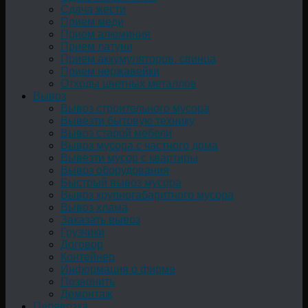
Сдача жести
Прием меди
Прием алюминия
Прием латуни
Прием аккумуляторов, свинца
Прием нержавейки
Отходы цветных металлов
Вывоз
Вывоз строительного мусора
Вывезти бытовую технику
Вывоз старой мебели
Вывоз мусора с частного дома
Вывезти мусор с квартиры
Вывоз оборудования
Быстрый вывоз мусора
Вывоз крупногабаритного мусора
Вывоз хлама
Заказать вывоз
Грузчики
Договор
Контейнер
Информация о фирме
Позвонить
Демонтаж
Перевозка