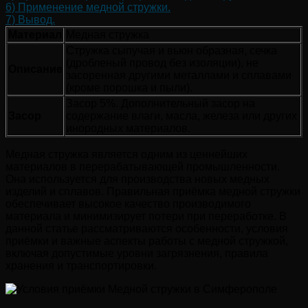
6)
Применение медной стружки.
7)
Вывод.
Материал
Медная стружка
Стружка сыпучая и вьюн образная, сечка
(дробленый провод без изоляции), не
Описание
засоренная другими металлами и сплавами
(кроме порошка и пыли).
Засор 5%. Дополнительный засор на
Засор
содержание влаги, масла, железа или других
инородных материалов.
Медная стружка является одним из ценнейших
материалов в перерабатывающей промышленности.
Она используется для производства новых медных
изделий и сплавов. Правильная приёмка медной стружки
обеспечивает высокое качество производимого
материала и минимизирует потери при переработке. В
данной статье рассматриваются особенности, условия
приёмки и важные аспекты работы с медной стружкой,
включая допустимые уровни загрязнения, правила
хранения и транспортировки.