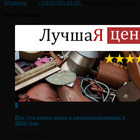
WhatsApp
тел.
+7(978) 050-18-19.
Мы ждем вас! Звоните!
Читайте также:
0
Все, что нужно знать о сверхпроводниках в
2024 году
3 июля, 2024