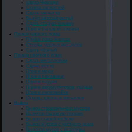
улица Чкалова
Скупка запчастей
Сдать запчасти
Выкуп автозапчастей
Сдать старую технику
Прием бытовой техники
Прием черного лома
Приём лома железа
Отходы черных металлов
Сдать чёрный
Прием цветного лома
Сдать металлолом
Сдача жести
Прием меди
Прием алюминия
Прием латуни
Прием аккумуляторов, свинца
Прием нержавейки
Отходы цветных металлов
Вывоз
Вывоз строительного мусора
Вывезти бытовую технику
Вывоз старой мебели
Вывоз мусора с частного дома
Вывезти мусор с квартиры