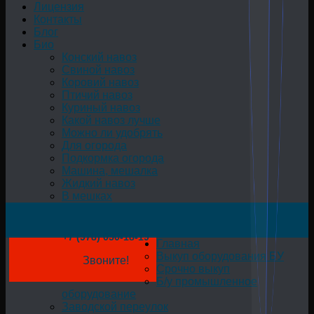
Лицензия
Контакты
Блог
Био
Конский навоз
Свиной навоз
Коровий навоз
Птичий навоз
Куриный навоз
Какой навоз лучше
Можно ли удобрять
Для огорода
Подкормка огорода
Машина, мешалка
Жидкий навоз
В мешках
+7 (978) 050-18-19
Главная
Выкуп оборудования БУ
Звоните!
Срочно выкуп
Б/у промышленное
оборудование
Заводской переулок