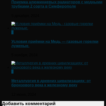
Приемка алюминиевых радиаторов с медными
трубками 2 сорта в Симферополе
5 декабря, 2024
0
Условия приёмки на Медь — газовые горелки
луженые.
5 ноября, 2024
0
Металлургия в древних цивилизациях: от
бронзового века к железному веку
12 июня, 2024
Добавить комментарий