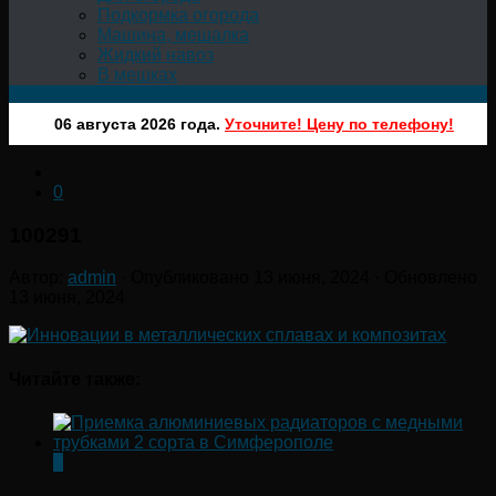
Подкормка огорода
Машина, мешалка
Жидкий навоз
В мешках
06 августа 2026 года.
Уточните! Цену по телефону!
0
100291
Автор:
admin
· Опубликовано
13 июня, 2024
· Обновлено
13 июня, 2024
Читайте также:
0