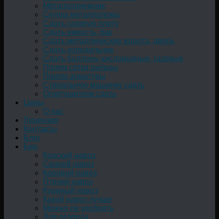
Металоприемник
Скупка металлолома
Сдать газовую плиту
Сдать емкость, бак
Cдать металлические ворота, дверь
Сдать холодильник
Сдать баллоны кислородные, газовые
Прием сетки рабицы
Прием арматуры
Стиральную машинку сдать
Огнетушители сдать
Цены
О нас
Лицензия
Контакты
Блог
Био
Конский навоз
Свиной навоз
Коровий навоз
Птичий навоз
Куриный навоз
Какой навоз лучше
Можно ли удобрять
Для огорода