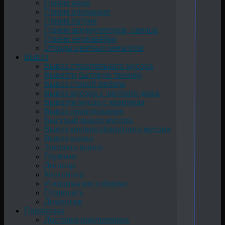
Прием меди
Прием алюминия
Прием латуни
Прием аккумуляторов, свинца
Прием нержавейки
Отходы цветных металлов
Вывоз
Вывоз строительного мусора
Вывезти бытовую технику
Вывоз старой мебели
Вывоз мусора с частного дома
Вывезти мусор с квартиры
Вывоз оборудования
Быстрый вывоз мусора
Вывоз крупногабаритного мусора
Вывоз хлама
Заказать вывоз
Грузчики
Договор
Контейнер
Информация о фирме
Позвонить
Демонтаж
Перевозка
Доставка ракушечника