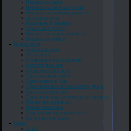
Перевозка камня
Перевозка сыпучих грузов
Перевозка стройматериалов
Доставка песка
Квартирный переезд
Офисный переезд
Перевозка электротехники
Перевозка мебели
Вывоз лома
Демонтаж лома
Резка лома
Утилизация металлолома
Металоприемник
Скупка металлолома
Сдать газовую плиту
Сдать емкость, бак
Cдать металлические ворота, дверь
Сдать холодильник
Сдать баллоны кислородные, газовые
Прием сетки рабицы
Прием арматуры
Стиральную машинку сдать
Огнетушители сдать
Цены
О нас