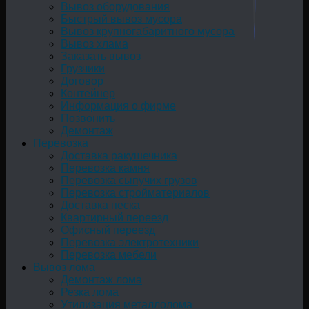
Вывоз оборудования
Быстрый вывоз мусора
Вывоз крупногабаритного мусора
Вывоз хлама
Заказать вывоз
Грузчики
Договор
Контейнер
Информация о фирме
Позвонить
Демонтаж
Перевозка
Доставка ракушечника
Перевозка камня
Перевозка сыпучих грузов
Перевозка стройматериалов
Доставка песка
Квартирный переезд
Офисный переезд
Перевозка электротехники
Перевозка мебели
Вывоз лома
Демонтаж лома
Резка лома
Утилизация металлолома