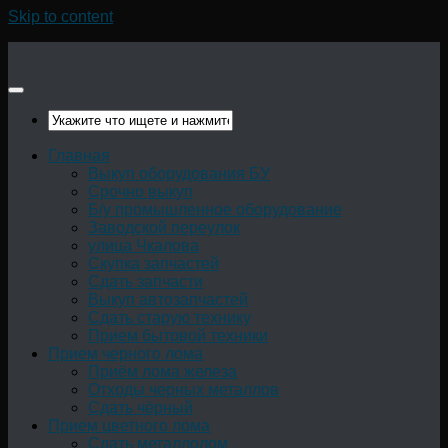
Skip to content
Главная
Выкуп оборудования БУ
Срочно выкуп
Б/у промышленное оборудование
Заводской переулок
улица Чкалова
Скупка запчастей
Сдать запчасти
Выкуп автозапчастей
Сдать старую технику
Прием бытовой техники
Прием черного лома
Приём лома железа
Отходы черных металлов
Сдать чёрный
Прием цветного лома
Сдать металлолом