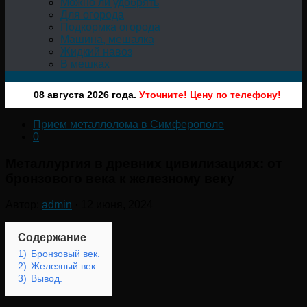
Можно ли удобрять
Для огорода
Подкормка огорода
Машина, мешалка
Жидкий навоз
В мешках
08 августа 2026 года.
Уточните! Цену по телефону!
Прием металлолома в Симферополе
0
Металлургия в древних цивилизациях: от
бронзового века к железному веку
Автор:
admin
·
12 июня, 2024
Содержание
1)
Бронзовый век.
2)
Железный век.
3)
Вывод.