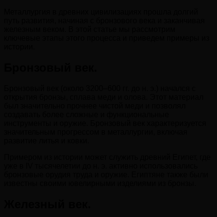
Металлургия в древних цивилизациях прошла долгий
путь развития, начиная с бронзового века и заканчивая
железным веком. В этой статье мы рассмотрим
ключевые этапы этого процесса и приведем примеры из
истории.
Бронзовый век.
Бронзовый век (около 3200–600 гг. до н. э.) начался с
открытия бронзы, сплава меди и олова. Этот материал
был значительно прочнее чистой меди и позволял
создавать более сложные и функциональные
инструменты и оружие. Бронзовый век характеризуется
значительным прогрессом в металлургии, включая
развитие литья и ковки.
Примером из истории может служить древний Египет, где
уже в IV тысячелетии до н. э. активно использовались
бронзовые орудия труда и оружие. Египтяне также были
известны своими ювелирными изделиями из бронзы.
Железный век.