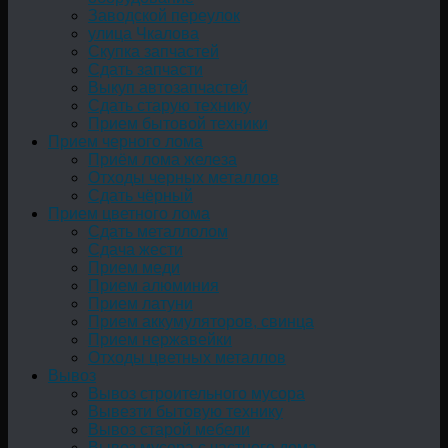
Заводской переулок
улица Чкалова
Скупка запчастей
Сдать запчасти
Выкуп автозапчастей
Сдать старую технику
Прием бытовой техники
Прием черного лома
Приём лома железа
Отходы черных металлов
Сдать чёрный
Прием цветного лома
Сдать металлолом
Сдача жести
Прием меди
Прием алюминия
Прием латуни
Прием аккумуляторов, свинца
Прием нержавейки
Отходы цветных металлов
Вывоз
Вывоз строительного мусора
Вывезти бытовую технику
Вывоз старой мебели
Вывоз мусора с частного дома