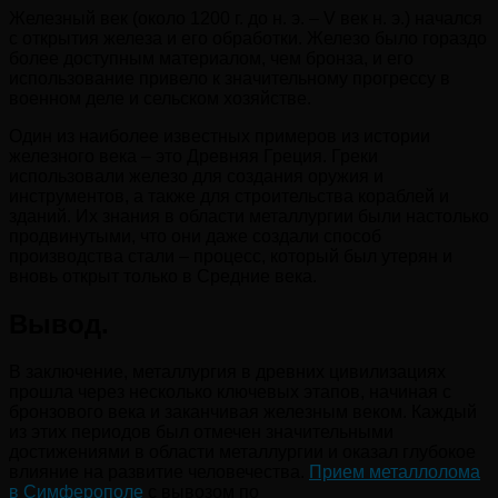
Железный век (около 1200 г. до н. э. – V век н. э.) начался
с открытия железа и его обработки. Железо было гораздо
более доступным материалом, чем бронза, и его
использование привело к значительному прогрессу в
военном деле и сельском хозяйстве.
Один из наиболее известных примеров из истории
железного века – это Древняя Греция. Греки
использовали железо для создания оружия и
инструментов, а также для строительства кораблей и
зданий. Их знания в области металлургии были настолько
продвинутыми, что они даже создали способ
производства стали – процесс, который был утерян и
вновь открыт только в Средние века.
Вывод.
В заключение, металлургия в древних цивилизациях
прошла через несколько ключевых этапов, начиная с
бронзового века и заканчивая железным веком. Каждый
из этих периодов был отмечен значительными
достижениями в области металлургии и оказал глубокое
влияние на развитие человечества.
Прием металлолома
в Симферополе
с вывозом по