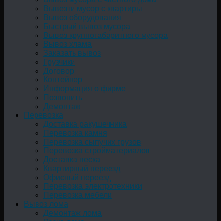
Вывезти мусор с квартиры
Вывоз оборудования
Быстрый вывоз мусора
Вывоз крупногабаритного мусора
Вывоз хлама
Заказать вывоз
Грузчики
Договор
Контейнер
Информация о фирме
Позвонить
Демонтаж
Перевозка
Доставка ракушечника
Перевозка камня
Перевозка сыпучих грузов
Перевозка стройматериалов
Доставка песка
Квартирный переезд
Офисный переезд
Перевозка электротехники
Перевозка мебели
Вывоз лома
Демонтаж лома