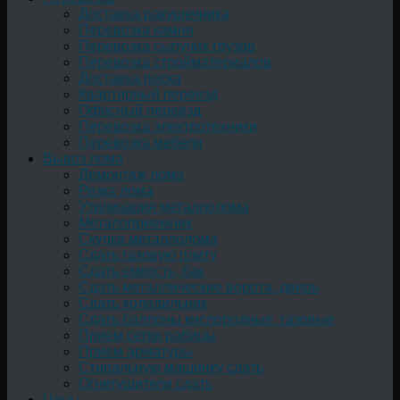
Доставка ракушечника
Перевозка камня
Перевозка сыпучих грузов
Перевозка стройматериалов
Доставка песка
Квартирный переезд
Офисный переезд
Перевозка электротехники
Перевозка мебели
Вывоз лома
Демонтаж лома
Резка лома
Утилизация металлолома
Металоприемник
Скупка металлолома
Сдать газовую плиту
Сдать емкость, бак
Cдать металлические ворота, дверь
Сдать холодильник
Сдать баллоны кислородные, газовые
Прием сетки рабицы
Прием арматуры
Стиральную машинку сдать
Огнетушители сдать
Цены