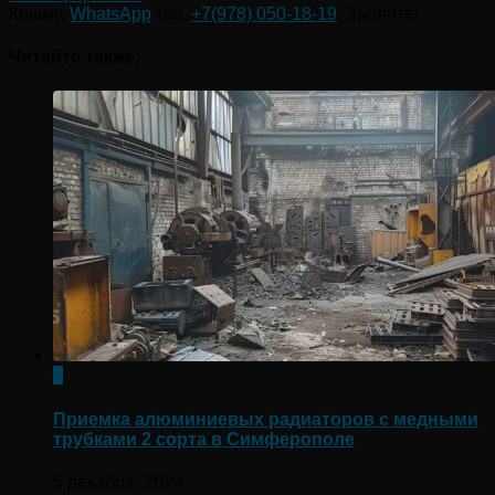
Крыму,
WhatsApp
тел.
+7(978) 050-18-19
. Звоните!
Читайте также:
0
Приемка алюминиевых радиаторов с медными
трубками 2 сорта в Симферополе
5 декабря, 2024