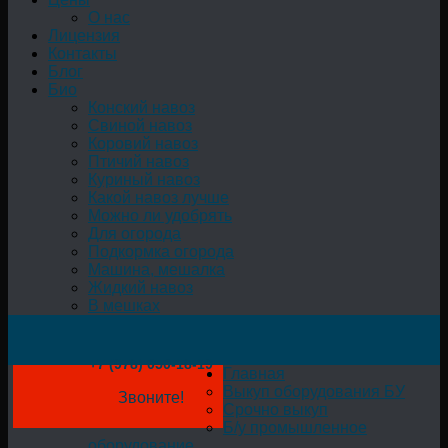
О нас
Лицензия
Контакты
Блог
Био
Конский навоз
Свиной навоз
Коровий навоз
Птичий навоз
Куриный навоз
Какой навоз лучше
Можно ли удобрять
Для огорода
Подкормка огорода
Машина, мешалка
Жидкий навоз
В мешках
+7 (978) 050-18-19
Главная
Выкуп оборудования БУ
Звоните!
Срочно выкуп
Б/у промышленное
оборудование