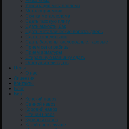
Резка лома
Утилизация металлолома
Металоприемник
Скупка металлолома
Сдать газовую плиту
Сдать емкость, бак
Cдать металлические ворота, дверь
Сдать холодильник
Сдать баллоны кислородные, газовые
Прием сетки рабицы
Прием арматуры
Стиральную машинку сдать
Огнетушители сдать
Цены
О нас
Лицензия
Контакты
Блог
Био
Конский навоз
Свиной навоз
Коровий навоз
Птичий навоз
Куриный навоз
Какой навоз лучше