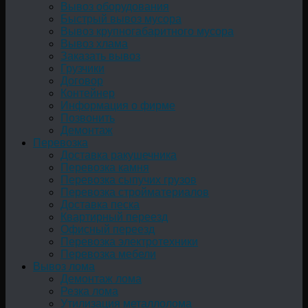
Вывоз оборудования
Быстрый вывоз мусора
Вывоз крупногабаритного мусора
Вывоз хлама
Заказать вывоз
Грузчики
Договор
Контейнер
Информация о фирме
Позвонить
Демонтаж
Перевозка
Доставка ракушечника
Перевозка камня
Перевозка сыпучих грузов
Перевозка стройматериалов
Доставка песка
Квартирный переезд
Офисный переезд
Перевозка электротехники
Перевозка мебели
Вывоз лома
Демонтаж лома
Резка лома
Утилизация металлолома