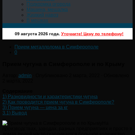
Подкормка огорода
Машина, мешалка
Жидкий навоз
В мешках
09 августа 2026 года.
Уточните! Цену по телефону!
Прием металлолома в Симферополе
0
Прием чугуна в Симферополе и по Крыму
Автор:
admin
· Опубликовано
2 марта, 2022
· Обновлено
2 марта, 2022
Содержание
1)
Разновидности и характеристики чугуна
2)
Как проводится прием чугуна в Симферополе?
3)
Прием чугуна — цена за кг
3.1)
Вывод
На
производствах, заводах, разных предприятиях и просто в
домах людей часто скапливается большое количество