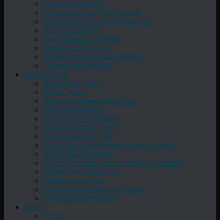
Перевозка камня
Перевозка сыпучих грузов
Перевозка стройматериалов
Доставка песка
Квартирный переезд
Офисный переезд
Перевозка электротехники
Перевозка мебели
Вывоз лома
Демонтаж лома
Резка лома
Утилизация металлолома
Металоприемник
Скупка металлолома
Сдать газовую плиту
Сдать емкость, бак
Cдать металлические ворота, дверь
Сдать холодильник
Сдать баллоны кислородные, газовые
Прием сетки рабицы
Прием арматуры
Стиральную машинку сдать
Огнетушители сдать
Цены
О нас