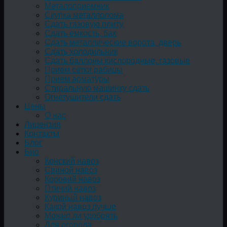
Металоприемник
Скупка металлолома
Сдать газовую плиту
Сдать емкость, бак
Cдать металлические ворота, дверь
Сдать холодильник
Сдать баллоны кислородные, газовые
Прием сетки рабицы
Прием арматуры
Стиральную машинку сдать
Огнетушители сдать
Цены
О нас
Лицензия
Контакты
Блог
Био
Конский навоз
Свиной навоз
Коровий навоз
Птичий навоз
Куриный навоз
Какой навоз лучше
Можно ли удобрять
Для огорода