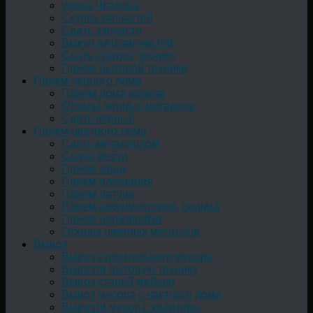
улица Чкалова
Скупка запчастей
Сдать запчасти
Выкуп автозапчастей
Сдать старую технику
Прием бытовой техники
Прием черного лома
Приём лома железа
Отходы черных металлов
Сдать чёрный
Прием цветного лома
Сдать металлолом
Сдача жести
Прием меди
Прием алюминия
Прием латуни
Прием аккумуляторов, свинца
Прием нержавейки
Отходы цветных металлов
Вывоз
Вывоз строительного мусора
Вывезти бытовую технику
Вывоз старой мебели
Вывоз мусора с частного дома
Вывезти мусор с квартиры