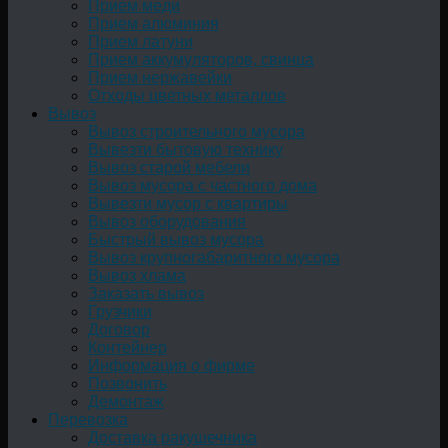
Прием меди
Прием алюминия
Прием латуни
Прием аккумуляторов, свинца
Прием нержавейки
Отходы цветных металлов
Вывоз
Вывоз строительного мусора
Вывезти бытовую технику
Вывоз старой мебели
Вывоз мусора с частного дома
Вывезти мусор с квартиры
Вывоз оборудования
Быстрый вывоз мусора
Вывоз крупногабаритного мусора
Вывоз хлама
Заказать вывоз
Грузчики
Договор
Контейнер
Информация о фирме
Позвонить
Демонтаж
Перевозка
Доставка ракушечника