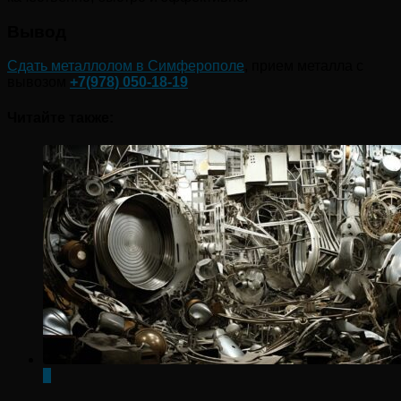
Вывод
Сдать металлолом в Симферополе
, прием металла с
вывозом
+7(978) 050-18-19
Читайте также:
0