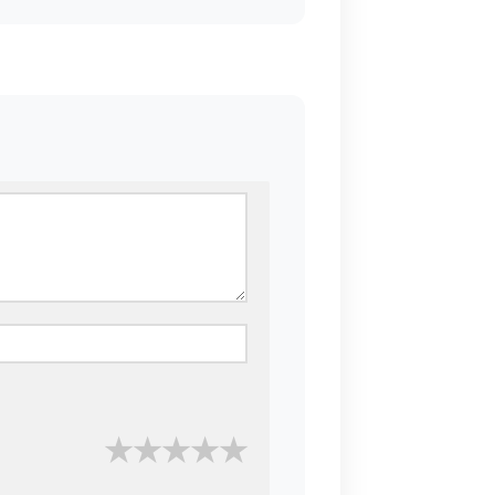
★
★
★
★
★