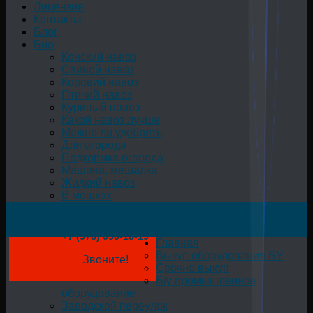
Лицензия
Контакты
Блог
Био
Конский навоз
Свиной навоз
Коровий навоз
Птичий навоз
Куриный навоз
Какой навоз лучше
Можно ли удобрять
Для огорода
Подкормка огорода
Машина, мешалка
Жидкий навоз
В мешках
+7 (978) 050-18-19
Главная
Выкуп оборудования БУ
Звоните!
Срочно выкуп
Б/у промышленное
оборудование
Заводской переулок