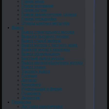
Прием меди
Прием алюминия
Прием латуни
Прием аккумуляторов, свинца
Прием нержавейки
Отходы цветных металлов
Вывоз
Вывоз строительного мусора
Вывезти бытовую технику
Вывоз старой мебели
Вывоз мусора с частного дома
Вывезти мусор с квартиры
Вывоз оборудования
Быстрый вывоз мусора
Вывоз крупногабаритного мусора
Вывоз хлама
Заказать вывоз
Грузчики
Договор
Контейнер
Информация о фирме
Позвонить
Демонтаж
Перевозка
Доставка ракушечника