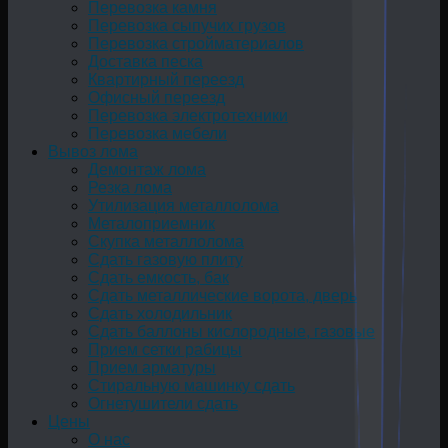
Перевозка камня
Перевозка сыпучих грузов
Перевозка стройматериалов
Доставка песка
Квартирный переезд
Офисный переезд
Перевозка электротехники
Перевозка мебели
Вывоз лома
Демонтаж лома
Резка лома
Утилизация металлолома
Металоприемник
Скупка металлолома
Сдать газовую плиту
Сдать емкость, бак
Cдать металлические ворота, дверь
Сдать холодильник
Сдать баллоны кислородные, газовые
Прием сетки рабицы
Прием арматуры
Стиральную машинку сдать
Огнетушители сдать
Цены
О нас