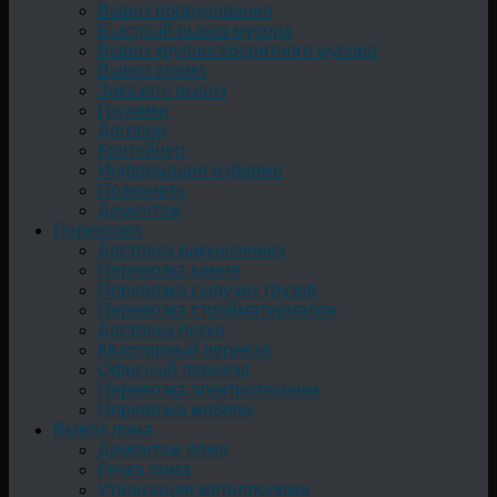
Вывоз оборудования
Быстрый вывоз мусора
Вывоз крупногабаритного мусора
Вывоз хлама
Заказать вывоз
Грузчики
Договор
Контейнер
Информация о фирме
Позвонить
Демонтаж
Перевозка
Доставка ракушечника
Перевозка камня
Перевозка сыпучих грузов
Перевозка стройматериалов
Доставка песка
Квартирный переезд
Офисный переезд
Перевозка электротехники
Перевозка мебели
Вывоз лома
Демонтаж лома
Резка лома
Утилизация металлолома