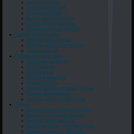
улица Чкалова
Скупка запчастей
Сдать запчасти
Выкуп автозапчастей
Сдать старую технику
Прием бытовой техники
Прием черного лома
Приём лома железа
Отходы черных металлов
Сдать чёрный
Прием цветного лома
Сдать металлолом
Сдача жести
Прием меди
Прием алюминия
Прием латуни
Прием аккумуляторов, свинца
Прием нержавейки
Отходы цветных металлов
Вывоз
Вывоз строительного мусора
Вывезти бытовую технику
Вывоз старой мебели
Вывоз мусора с частного дома
Вывезти мусор с квартиры