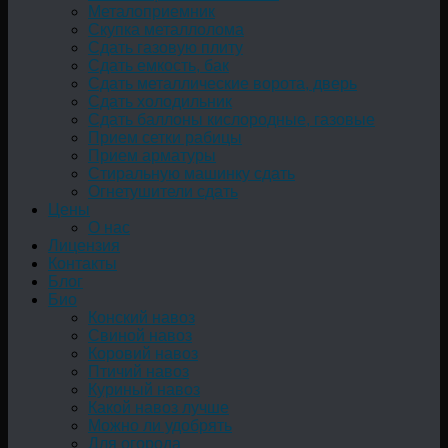
Металоприемник
Скупка металлолома
Сдать газовую плиту
Сдать емкость, бак
Cдать металлические ворота, дверь
Сдать холодильник
Сдать баллоны кислородные, газовые
Прием сетки рабицы
Прием арматуры
Стиральную машинку сдать
Огнетушители сдать
Цены
О нас
Лицензия
Контакты
Блог
Био
Конский навоз
Свиной навоз
Коровий навоз
Птичий навоз
Куриный навоз
Какой навоз лучше
Можно ли удобрять
Для огорода