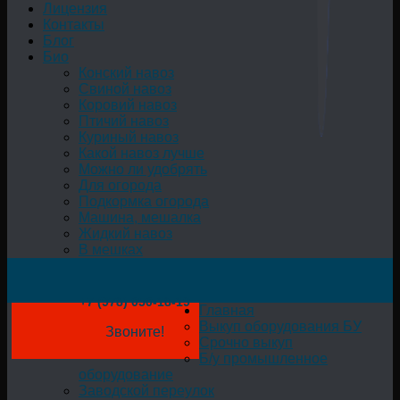
Лицензия
Контакты
Блог
Био
Конский навоз
Свиной навоз
Коровий навоз
Птичий навоз
Куриный навоз
Какой навоз лучше
Можно ли удобрять
Для огорода
Подкормка огорода
Машина, мешалка
Жидкий навоз
В мешках
+7 (978) 050-18-19
Главная
Выкуп оборудования БУ
Звоните!
Срочно выкуп
Б/у промышленное
оборудование
Заводской переулок