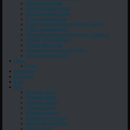
Металоприемник
Скупка металлолома
Сдать газовую плиту
Сдать емкость, бак
Cдать металлические ворота, дверь
Сдать холодильник
Сдать баллоны кислородные, газовые
Прием сетки рабицы
Прием арматуры
Стиральную машинку сдать
Огнетушители сдать
Цены
О нас
Лицензия
Контакты
Блог
Био
Конский навоз
Свиной навоз
Коровий навоз
Птичий навоз
Куриный навоз
Какой навоз лучше
Можно ли удобрять
Для огорода