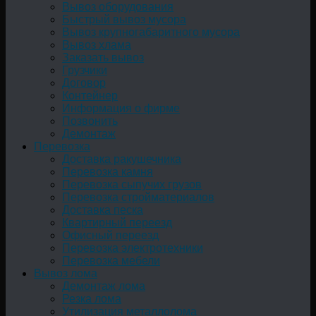
Вывоз оборудования
Быстрый вывоз мусора
Вывоз крупногабаритного мусора
Вывоз хлама
Заказать вывоз
Грузчики
Договор
Контейнер
Информация о фирме
Позвонить
Демонтаж
Перевозка
Доставка ракушечника
Перевозка камня
Перевозка сыпучих грузов
Перевозка стройматериалов
Доставка песка
Квартирный переезд
Офисный переезд
Перевозка электротехники
Перевозка мебели
Вывоз лома
Демонтаж лома
Резка лома
Утилизация металлолома