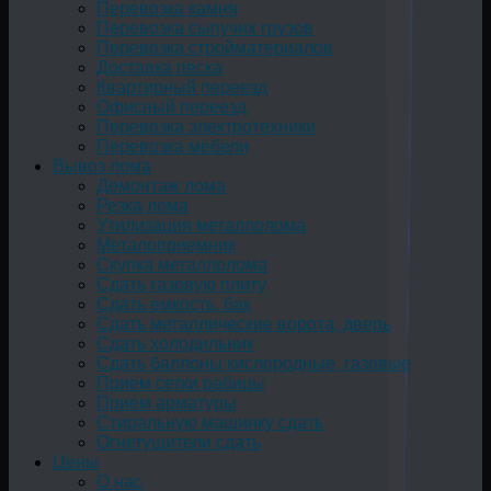
Перевозка камня
Перевозка сыпучих грузов
Перевозка стройматериалов
Доставка песка
Квартирный переезд
Офисный переезд
Перевозка электротехники
Перевозка мебели
Вывоз лома
Демонтаж лома
Резка лома
Утилизация металлолома
Металоприемник
Скупка металлолома
Сдать газовую плиту
Сдать емкость, бак
Cдать металлические ворота, дверь
Сдать холодильник
Сдать баллоны кислородные, газовые
Прием сетки рабицы
Прием арматуры
Стиральную машинку сдать
Огнетушители сдать
Цены
О нас