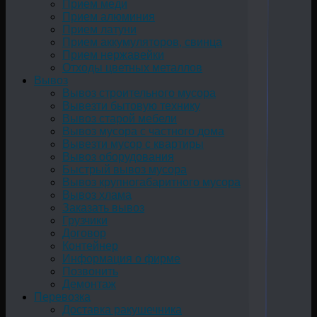
Прием меди
Прием алюминия
Прием латуни
Прием аккумуляторов, свинца
Прием нержавейки
Отходы цветных металлов
Вывоз
Вывоз строительного мусора
Вывезти бытовую технику
Вывоз старой мебели
Вывоз мусора с частного дома
Вывезти мусор с квартиры
Вывоз оборудования
Быстрый вывоз мусора
Вывоз крупногабаритного мусора
Вывоз хлама
Заказать вывоз
Грузчики
Договор
Контейнер
Информация о фирме
Позвонить
Демонтаж
Перевозка
Доставка ракушечника