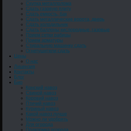
Скупка металлолома
Сдать газовую плиту
Сдать емкость, бак
Cдать металлические ворота, дверь
Сдать холодильник
Сдать баллоны кислородные, газовые
Прием сетки рабицы
Прием арматуры
Стиральную машинку сдать
Огнетушители сдать
Цены
О нас
Лицензия
Контакты
Блог
Био
Конский навоз
Свиной навоз
Коровий навоз
Птичий навоз
Куриный навоз
Какой навоз лучше
Можно ли удобрять
Для огорода
Подкормка огорода