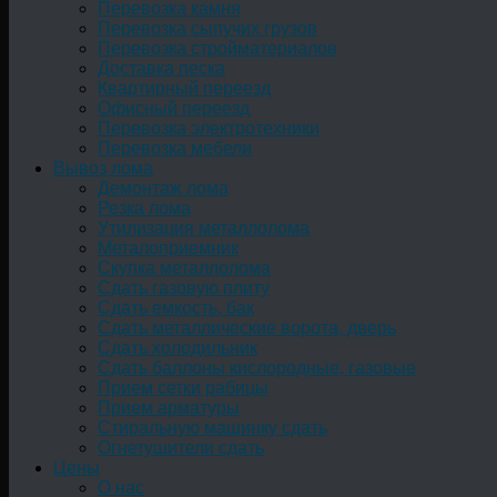
Перевозка камня
Перевозка сыпучих грузов
Перевозка стройматериалов
Доставка песка
Квартирный переезд
Офисный переезд
Перевозка электротехники
Перевозка мебели
Вывоз лома
Демонтаж лома
Резка лома
Утилизация металлолома
Металоприемник
Скупка металлолома
Сдать газовую плиту
Сдать емкость, бак
Cдать металлические ворота, дверь
Сдать холодильник
Сдать баллоны кислородные, газовые
Прием сетки рабицы
Прием арматуры
Стиральную машинку сдать
Огнетушители сдать
Цены
О нас