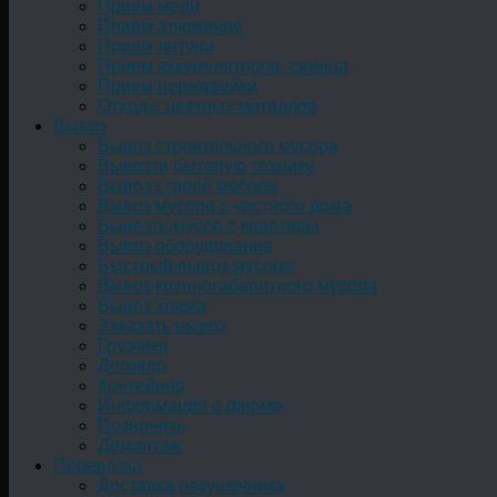
Прием меди
Прием алюминия
Прием латуни
Прием аккумуляторов, свинца
Прием нержавейки
Отходы цветных металлов
Вывоз
Вывоз строительного мусора
Вывезти бытовую технику
Вывоз старой мебели
Вывоз мусора с частного дома
Вывезти мусор с квартиры
Вывоз оборудования
Быстрый вывоз мусора
Вывоз крупногабаритного мусора
Вывоз хлама
Заказать вывоз
Грузчики
Договор
Контейнер
Информация о фирме
Позвонить
Демонтаж
Перевозка
Доставка ракушечника