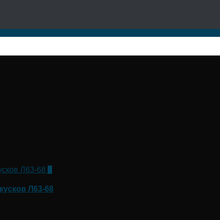
0
кусков Л63-68