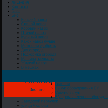
Лицензия
Контакты
Блог
Био
Конский навоз
Свиной навоз
Коровий навоз
Птичий навоз
Куриный навоз
Какой навоз лучше
Можно ли удобрять
Для огорода
Подкормка огорода
Машина, мешалка
Жидкий навоз
В мешках
+7 (978) 050-18-19
Главная
Выкуп оборудования БУ
Звоните!
Срочно выкуп
Б/у промышленное оборудов
Заводской переулок
улица Чкалова