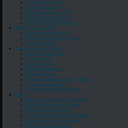
Скупка запчастей
Сдать запчасти
Выкуп автозапчастей
Сдать старую технику
Прием бытовой техники
Прием черного лома
Приём лома железа
Отходы черных металлов
Сдать чёрный
Прием цветного лома
Сдать металлолом
Сдача жести
Прием меди
Прием алюминия
Прием латуни
Прием аккумуляторов, свинца
Прием нержавейки
Отходы цветных металлов
Вывоз
Вывоз строительного мусора
Вывезти бытовую технику
Вывоз старой мебели
Вывоз мусора с частного дома
Вывезти мусор с квартиры
Вывоз оборудования