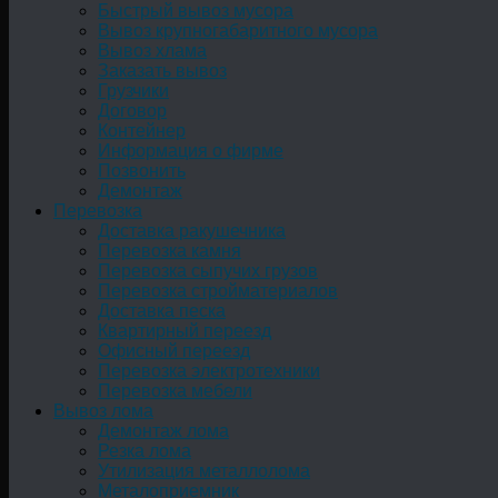
Быстрый вывоз мусора
Вывоз крупногабаритного мусора
Вывоз хлама
Заказать вывоз
Грузчики
Договор
Контейнер
Информация о фирме
Позвонить
Демонтаж
Перевозка
Доставка ракушечника
Перевозка камня
Перевозка сыпучих грузов
Перевозка стройматериалов
Доставка песка
Квартирный переезд
Офисный переезд
Перевозка электротехники
Перевозка мебели
Вывоз лома
Демонтаж лома
Резка лома
Утилизация металлолома
Металоприемник