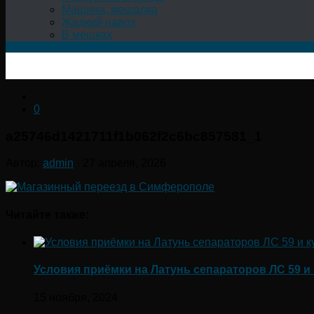
Машина, мешалка
Жидкий навоз
В мешках
0
a25746d1421711f1b062f2c6bc857581_1
Автор:
admin
·
27 апреля, 2026
Читайте также:
Условия приёмки на Латунь сепараторов ЛС 59 и 
15 ноября, 2024