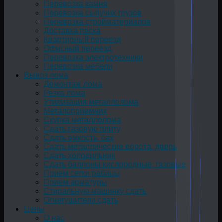
Перевозка камня
Перевозка сыпучих грузов
Перевозка стройматериалов
Доставка песка
Квартирный переезд
Офисный переезд
Перевозка электротехники
Перевозка мебели
Вывоз лома
Демонтаж лома
Резка лома
Утилизация металлолома
Металоприемник
Скупка металлолома
Сдать газовую плиту
Сдать емкость, бак
Cдать металлические ворота, дверь
Сдать холодильник
Сдать баллоны кислородные, газовые
Прием сетки рабицы
Прием арматуры
Стиральную машинку сдать
Огнетушители сдать
Цены
О нас