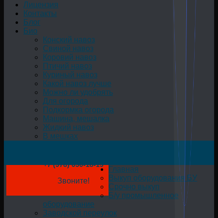
Лицензия
Контакты
Блог
Био
Конский навоз
Свиной навоз
Коровий навоз
Птичий навоз
Куриный навоз
Какой навоз лучше
Можно ли удобрять
Для огорода
Подкормка огорода
Машина, мешалка
Жидкий навоз
В мешках
+7 (978) 050-18-19
Главная
Выкуп оборудования БУ
Звоните!
Срочно выкуп
Б/у промышленное
оборудование
Заводской переулок