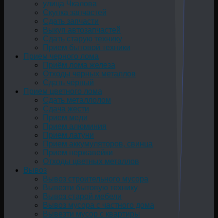
улица Чкалова
Скупка запчастей
Сдать запчасти
Выкуп автозапчастей
Сдать старую технику
Прием бытовой техники
Прием черного лома
Приём лома железа
Отходы черных металлов
Сдать чёрный
Прием цветного лома
Сдать металлолом
Сдача жести
Прием меди
Прием алюминия
Прием латуни
Прием аккумуляторов, свинца
Прием нержавейки
Отходы цветных металлов
Вывоз
Вывоз строительного мусора
Вывезти бытовую технику
Вывоз старой мебели
Вывоз мусора с частного дома
Вывезти мусор с квартиры