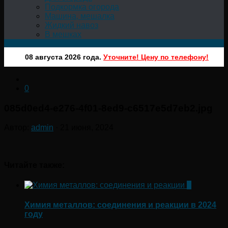
Подкормка огорода
Машина, мешалка
Жидкий навоз
В мешках
08 августа 2026 года.
Уточните! Цену по телефону!
0
085d0ed4-e276-4f01-8ed9-c6517e5d7eb2.jpg
Автор:
admin
·
21 июня, 2024
Читайте также:
0
Химия металлов: соединения и реакции в 2024
году