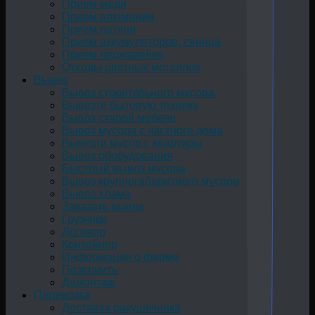
Прием меди
Прием алюминия
Прием латуни
Прием аккумуляторов, свинца
Прием нержавейки
Отходы цветных металлов
Вывоз
Вывоз строительного мусора
Вывезти бытовую технику
Вывоз старой мебели
Вывоз мусора с частного дома
Вывезти мусор с квартиры
Вывоз оборудования
Быстрый вывоз мусора
Вывоз крупногабаритного мусора
Вывоз хлама
Заказать вывоз
Грузчики
Договор
Контейнер
Информация о фирме
Позвонить
Демонтаж
Перевозка
Доставка ракушечника