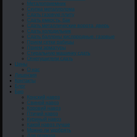
Металоприемник
Скупка металлолома
Сдать газовую плиту
Сдать емкость, бак
Cдать металлические ворота, дверь
Сдать холодильник
Сдать баллоны кислородные, газовые
Прием сетки рабицы
Прием арматуры
Стиральную машинку сдать
Огнетушители сдать
Цены
О нас
Лицензия
Контакты
Блог
Био
Конский навоз
Свиной навоз
Коровий навоз
Птичий навоз
Куриный навоз
Какой навоз лучше
Можно ли удобрять
Для огорода