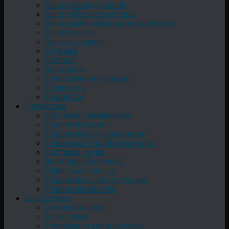
Вывоз оборудования
Быстрый вывоз мусора
Вывоз крупногабаритного мусора
Вывоз хлама
Заказать вывоз
Грузчики
Договор
Контейнер
Информация о фирме
Позвонить
Демонтаж
Перевозка
Доставка ракушечника
Перевозка камня
Перевозка сыпучих грузов
Перевозка стройматериалов
Доставка песка
Квартирный переезд
Офисный переезд
Перевозка электротехники
Перевозка мебели
Вывоз лома
Демонтаж лома
Резка лома
Утилизация металлолома