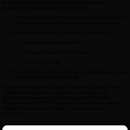
В перерабатывающей отрасли Крыма активно
внедряются современные технологии:
Автоматизированная сортировка с использованием
спектрометров для точного разделения металлов
Механизированная обработка, включающая:
шредерное измельчение
гидравлическое прессование
брикетирование
Высокотемпературная плавка в современных печах
с системой очистки выбросов
Полученное вторичное сырьё по качеству не уступает
первичным металлам и успешно используется в
металлургии, машиностроении и других отраслях
промышленности. Это позволяет создавать экономику
замкнутого цикла, где отходы становятся ценным
ресурсом.