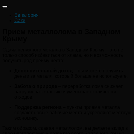
Евпатория
Саки
Прием металлолома в Западном
Крыму
Сдача ненужного металла в Западном Крыму – это не
только способ избавиться от хлама, но и возможность
получить ряд преимуществ:
Дополнительный доход
– вы можете получить
деньги за металл, который больше не используете.
Забота о природе
– переработка лома снижает
нагрузку на экологию и уменьшает количество
отходов.
Поддержка региона
– пункты приема металла
создают новые рабочие места и укрепляют местную
экономику.
Таким образом, сдавая металлолом, вы делаете вклад в
свое благополучие и развитие всего Западного Крыма.