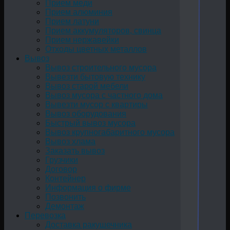
Прием меди
Прием алюминия
Прием латуни
Прием аккумуляторов, свинца
Прием нержавейки
Отходы цветных металлов
Вывоз
Вывоз строительного мусора
Вывезти бытовую технику
Вывоз старой мебели
Вывоз мусора с частного дома
Вывезти мусор с квартиры
Вывоз оборудования
Быстрый вывоз мусора
Вывоз крупногабаритного мусора
Вывоз хлама
Заказать вывоз
Грузчики
Договор
Контейнер
Информация о фирме
Позвонить
Демонтаж
Перевозка
Доставка ракушечника