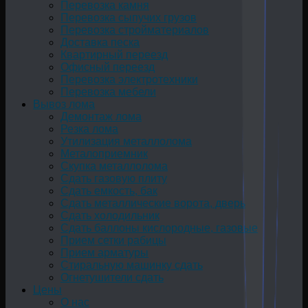
Перевозка камня
Перевозка сыпучих грузов
Перевозка стройматериалов
Доставка песка
Квартирный переезд
Офисный переезд
Перевозка электротехники
Перевозка мебели
Вывоз лома
Демонтаж лома
Резка лома
Утилизация металлолома
Металоприемник
Скупка металлолома
Сдать газовую плиту
Сдать емкость, бак
Cдать металлические ворота, дверь
Сдать холодильник
Сдать баллоны кислородные, газовые
Прием сетки рабицы
Прием арматуры
Стиральную машинку сдать
Огнетушители сдать
Цены
О нас