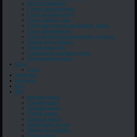
Металоприемник
Скупка металлолома
Сдать газовую плиту
Сдать емкость, бак
Cдать металлические ворота, дверь
Сдать холодильник
Сдать баллоны кислородные, газовые
Прием сетки рабицы
Прием арматуры
Стиральную машинку сдать
Огнетушители сдать
Цены
О нас
Лицензия
Контакты
Блог
Био
Конский навоз
Свиной навоз
Коровий навоз
Птичий навоз
Куриный навоз
Какой навоз лучше
Можно ли удобрять
Для огорода