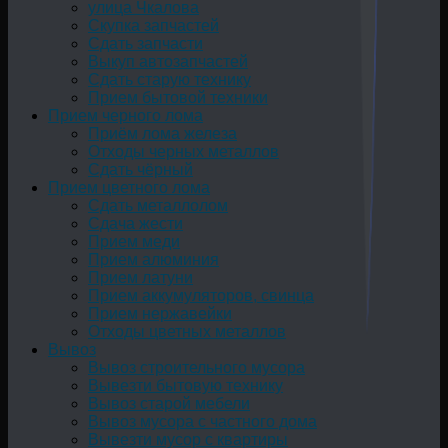
улица Чкалова
Скупка запчастей
Сдать запчасти
Выкуп автозапчастей
Сдать старую технику
Прием бытовой техники
Прием черного лома
Приём лома железа
Отходы черных металлов
Сдать чёрный
Прием цветного лома
Сдать металлолом
Сдача жести
Прием меди
Прием алюминия
Прием латуни
Прием аккумуляторов, свинца
Прием нержавейки
Отходы цветных металлов
Вывоз
Вывоз строительного мусора
Вывезти бытовую технику
Вывоз старой мебели
Вывоз мусора с частного дома
Вывезти мусор с квартиры