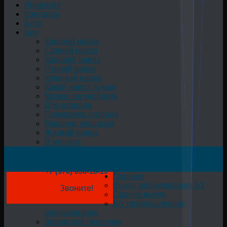
Лицензия
Контакты
Блог
Био
Конский навоз
Свиной навоз
Коровий навоз
Птичий навоз
Куриный навоз
Какой навоз лучше
Можно ли удобрять
Для огорода
Подкормка огорода
Машина, мешалка
Жидкий навоз
В мешках
+7 (978) 050-18-19
Главная
Выкуп оборудования БУ
Звоните!
Срочно выкуп
Б/у промышленное
оборудование
Заводской переулок