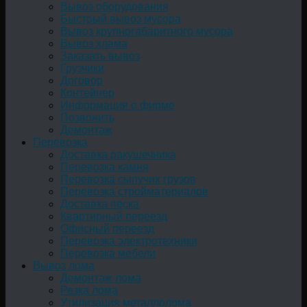
Вывоз оборудования
Быстрый вывоз мусора
Вывоз крупногабаритного мусора
Вывоз хлама
Заказать вывоз
Грузчики
Договор
Контейнер
Информация о фирме
Позвонить
Демонтаж
Перевозка
Доставка ракушечника
Перевозка камня
Перевозка сыпучих грузов
Перевозка стройматериалов
Доставка песка
Квартирный переезд
Офисный переезд
Перевозка электротехники
Перевозка мебели
Вывоз лома
Демонтаж лома
Резка лома
Утилизация металлолома