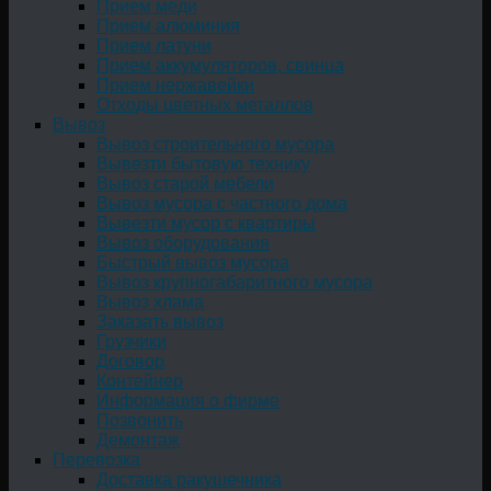
Прием меди
Прием алюминия
Прием латуни
Прием аккумуляторов, свинца
Прием нержавейки
Отходы цветных металлов
Вывоз
Вывоз строительного мусора
Вывезти бытовую технику
Вывоз старой мебели
Вывоз мусора с частного дома
Вывезти мусор с квартиры
Вывоз оборудования
Быстрый вывоз мусора
Вывоз крупногабаритного мусора
Вывоз хлама
Заказать вывоз
Грузчики
Договор
Контейнер
Информация о фирме
Позвонить
Демонтаж
Перевозка
Доставка ракушечника