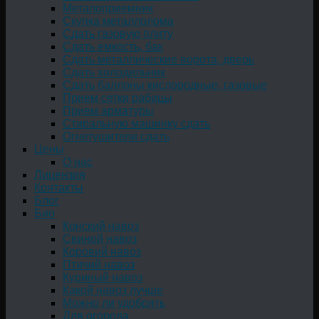
Металоприемник
Скупка металлолома
Сдать газовую плиту
Сдать емкость, бак
Cдать металлические ворота, дверь
Сдать холодильник
Сдать баллоны кислородные, газовые
Прием сетки рабицы
Прием арматуры
Стиральную машинку сдать
Огнетушители сдать
Цены
О нас
Лицензия
Контакты
Блог
Био
Конский навоз
Свиной навоз
Коровий навоз
Птичий навоз
Куриный навоз
Какой навоз лучше
Можно ли удобрять
Для огорода