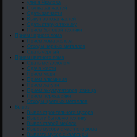
улица Чкалова
Скупка запчастей
Сдать запчасти
Выкуп автозапчастей
Сдать старую технику
Прием бытовой техники
Прием черного лома
Приём лома железа
Отходы черных металлов
Сдать чёрный
Прием цветного лома
Сдать металлолом
Сдача жести
Прием меди
Прием алюминия
Прием латуни
Прием аккумуляторов, свинца
Прием нержавейки
Отходы цветных металлов
Вывоз
Вывоз строительного мусора
Вывезти бытовую технику
Вывоз старой мебели
Вывоз мусора с частного дома
Вывезти мусор с квартиры