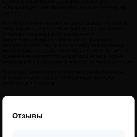
развитию циркулярной экономики, где ресурсы
используются более эффективно, снижая нагрузку на
планету.
Услуги по приему металла на дому с выездом в любую
точку Крыма — это не только удобно, но и экологично.
Благодаря современным технологиям и
профессионализму нашей компании. Вы можете
минимизировать свои усилия и время на утилизацию
металлолома. Независимо от типа и количества метала,
сдача его на переработку внесет ваш вклад в охрану
окружающей среды и обеспечение устойчивого развития.
Мы осуществляем круглосуточную приемку металла с
выездом на дом, что обеспечивает максимальное
удобство для клиентов.
Отзывы