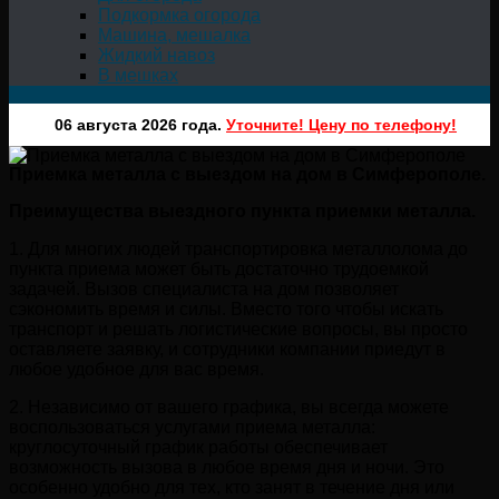
Подкормка огорода
Машина, мешалка
Жидкий навоз
В мешках
06 августа 2026 года.
Уточните! Цену по телефону!
Приемка металла с выездом на дом в Симферополе.
Преимущества выездного пункта приемки металла.
1. Для многих людей транспортировка металлолома до
пункта приема может быть достаточно трудоемкой
задачей. Вызов специалиста на дом позволяет
сэкономить время и силы. Вместо того чтобы искать
транспорт и решать логистические вопросы, вы просто
оставляете заявку, и сотрудники компании приедут в
любое удобное для вас время.
2. Независимо от вашего графика, вы всегда можете
воспользоваться услугами приема металла:
круглосуточный график работы обеспечивает
возможность вызова в любое время дня и ночи. Это
особенно удобно для тех, кто занят в течение дня или