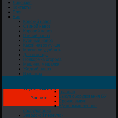
Лицензия
Контакты
Блог
Био
Конский навоз
Свиной навоз
Коровий навоз
Птичий навоз
Куриный навоз
Какой навоз лучше
Можно ли удобрять
Для огорода
Подкормка огорода
Машина, мешалка
Жидкий навоз
В мешках
+7 (978) 050-18-19
Главная
Выкуп оборудования БУ
Звоните!
Срочно выкуп
Б/у промышленное
оборудование
Заводской переулок