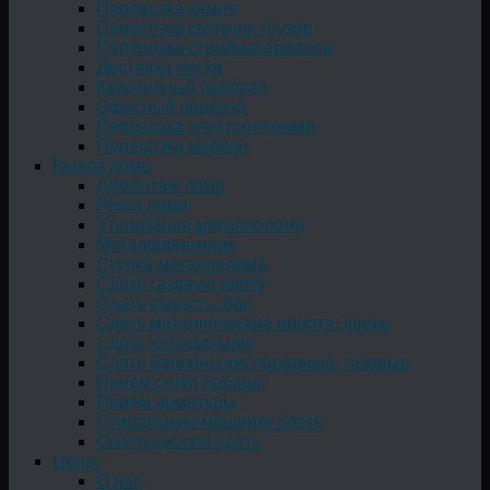
Перевозка камня
Перевозка сыпучих грузов
Перевозка стройматериалов
Доставка песка
Квартирный переезд
Офисный переезд
Перевозка электротехники
Перевозка мебели
Вывоз лома
Демонтаж лома
Резка лома
Утилизация металлолома
Металоприемник
Скупка металлолома
Сдать газовую плиту
Сдать емкость, бак
Cдать металлические ворота, дверь
Сдать холодильник
Сдать баллоны кислородные, газовые
Прием сетки рабицы
Прием арматуры
Стиральную машинку сдать
Огнетушители сдать
Цены
О нас