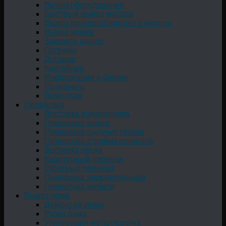
Вывоз оборудования
Быстрый вывоз мусора
Вывоз крупногабаритного мусора
Вывоз хлама
Заказать вывоз
Грузчики
Договор
Контейнер
Информация о фирме
Позвонить
Демонтаж
Перевозка
Доставка ракушечника
Перевозка камня
Перевозка сыпучих грузов
Перевозка стройматериалов
Доставка песка
Квартирный переезд
Офисный переезд
Перевозка электротехники
Перевозка мебели
Вывоз лома
Демонтаж лома
Резка лома
Утилизация металлолома