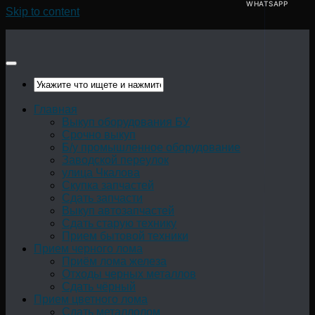
WHATSAPP
Skip to content
Главная
Выкуп оборудования БУ
Срочно выкуп
Б/у промышленное оборудование
Заводской переулок
улица Чкалова
Скупка запчастей
Сдать запчасти
Выкуп автозапчастей
Сдать старую технику
Прием бытовой техники
Прием черного лома
Приём лома железа
Отходы черных металлов
Сдать чёрный
Прием цветного лома
Сдать металлолом