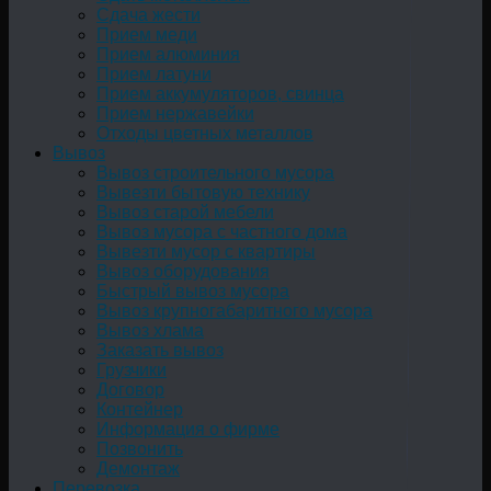
Сдача жести
Прием меди
Прием алюминия
Прием латуни
Прием аккумуляторов, свинца
Прием нержавейки
Отходы цветных металлов
Вывоз
Вывоз строительного мусора
Вывезти бытовую технику
Вывоз старой мебели
Вывоз мусора с частного дома
Вывезти мусор с квартиры
Вывоз оборудования
Быстрый вывоз мусора
Вывоз крупногабаритного мусора
Вывоз хлама
Заказать вывоз
Грузчики
Договор
Контейнер
Информация о фирме
Позвонить
Демонтаж
Перевозка