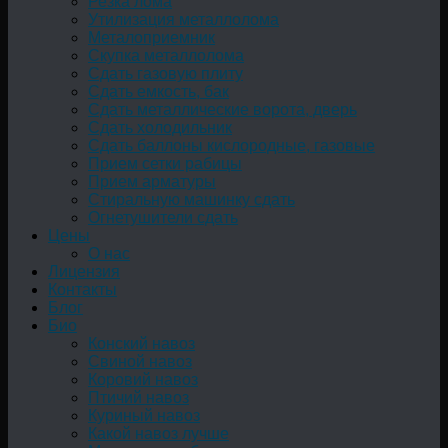
Резка лома
Утилизация металлолома
Металоприемник
Скупка металлолома
Сдать газовую плиту
Сдать емкость, бак
Cдать металлические ворота, дверь
Сдать холодильник
Сдать баллоны кислородные, газовые
Прием сетки рабицы
Прием арматуры
Стиральную машинку сдать
Огнетушители сдать
Цены
О нас
Лицензия
Контакты
Блог
Био
Конский навоз
Свиной навоз
Коровий навоз
Птичий навоз
Куриный навоз
Какой навоз лучше