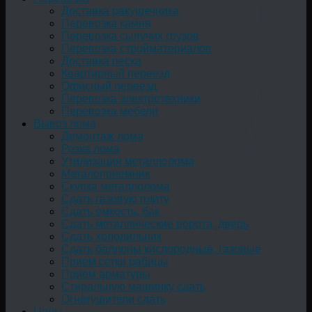
Доставка ракушечника
Перевозка камня
Перевозка сыпучих грузов
Перевозка стройматериалов
Доставка песка
Квартирный переезд
Офисный переезд
Перевозка электротехники
Перевозка мебели
Вывоз лома
Демонтаж лома
Резка лома
Утилизация металлолома
Металоприемник
Скупка металлолома
Сдать газовую плиту
Сдать емкость, бак
Cдать металлические ворота, дверь
Сдать холодильник
Сдать баллоны кислородные, газовые
Прием сетки рабицы
Прием арматуры
Стиральную машинку сдать
Огнетушители сдать
Цены