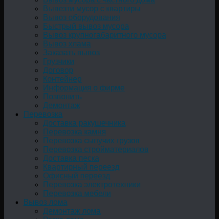
Вывезти мусор с квартиры
Вывоз оборудования
Быстрый вывоз мусора
Вывоз крупногабаритного мусора
Вывоз хлама
Заказать вывоз
Грузчики
Договор
Контейнер
Информация о фирме
Позвонить
Демонтаж
Перевозка
Доставка ракушечника
Перевозка камня
Перевозка сыпучих грузов
Перевозка стройматериалов
Доставка песка
Квартирный переезд
Офисный переезд
Перевозка электротехники
Перевозка мебели
Вывоз лома
Демонтаж лома