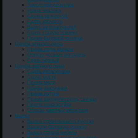
Заводской переулок
улица Чкалова
Скупка запчастей
Сдать запчасти
Выкуп автозапчастей
Сдать старую технику
Прием бытовой техники
Прием черного лома
Приём лома железа
Отходы черных металлов
Сдать чёрный
Прием цветного лома
Сдать металлолом
Сдача жести
Прием меди
Прием алюминия
Прием латуни
Прием аккумуляторов, свинца
Прием нержавейки
Отходы цветных металлов
Вывоз
Вывоз строительного мусора
Вывезти бытовую технику
Вывоз старой мебели
Вывоз мусора с частного дома