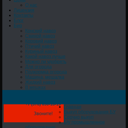
О нас
Лицензия
Контакты
Блог
Био
Конский навоз
Свиной навоз
Коровий навоз
Птичий навоз
Куриный навоз
Какой навоз лучше
Можно ли удобрять
Для огорода
Подкормка огорода
Машина, мешалка
Жидкий навоз
В мешках
+7 (978) 050-18-19
Главная
Выкуп оборудования БУ
Звоните!
Срочно выкуп
Б/у промышленное
оборудование