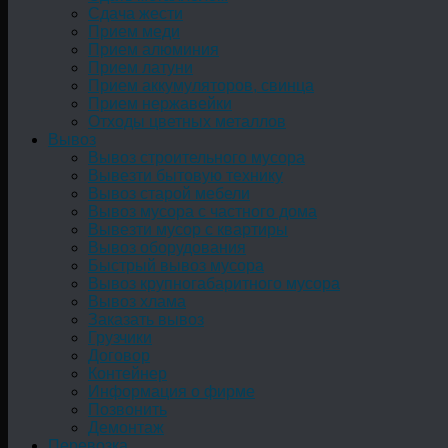
Сдача жести
Прием меди
Прием алюминия
Прием латуни
Прием аккумуляторов, свинца
Прием нержавейки
Отходы цветных металлов
Вывоз
Вывоз строительного мусора
Вывезти бытовую технику
Вывоз старой мебели
Вывоз мусора с частного дома
Вывезти мусор с квартиры
Вывоз оборудования
Быстрый вывоз мусора
Вывоз крупногабаритного мусора
Вывоз хлама
Заказать вывоз
Грузчики
Договор
Контейнер
Информация о фирме
Позвонить
Демонтаж
Перевозка