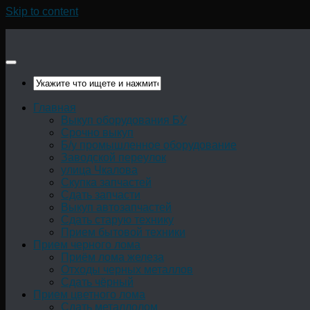
Skip to content
Главная
Выкуп оборудования БУ
Срочно выкуп
Б/у промышленное оборудование
Заводской переулок
улица Чкалова
Скупка запчастей
Сдать запчасти
Выкуп автозапчастей
Сдать старую технику
Прием бытовой техники
Прием черного лома
Приём лома железа
Отходы черных металлов
Сдать чёрный
Прием цветного лома
Сдать металлолом