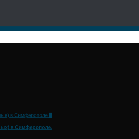
0
ных) в Симферополе.