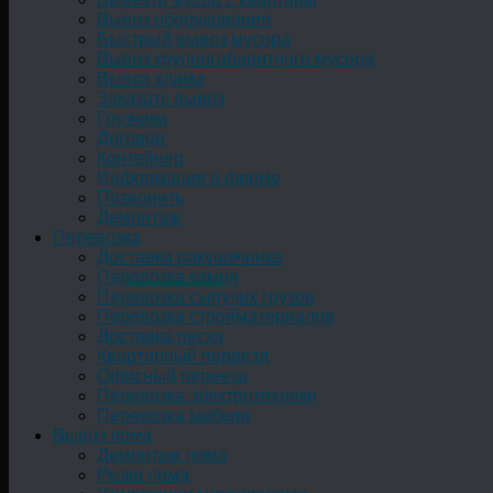
Вывоз оборудования
Быстрый вывоз мусора
Вывоз крупногабаритного мусора
Вывоз хлама
Заказать вывоз
Грузчики
Договор
Контейнер
Информация о фирме
Позвонить
Демонтаж
Перевозка
Доставка ракушечника
Перевозка камня
Перевозка сыпучих грузов
Перевозка стройматериалов
Доставка песка
Квартирный переезд
Офисный переезд
Перевозка электротехники
Перевозка мебели
Вывоз лома
Демонтаж лома
Резка лома