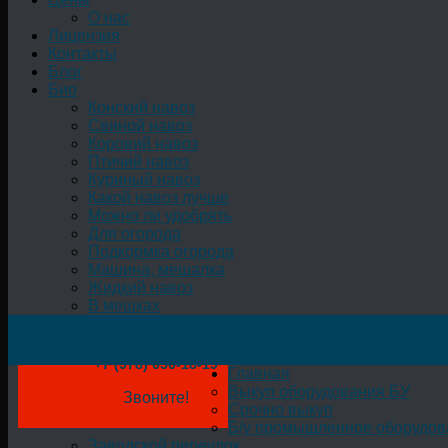
О нас
Лицензия
Контакты
Блог
Био
Конский навоз
Свиной навоз
Коровий навоз
Птичий навоз
Куриный навоз
Какой навоз лучше
Можно ли удобрять
Для огорода
Подкормка огорода
Машина, мешалка
Жидкий навоз
В мешках
+7 (978) 050-18-19
Главная
Выкуп оборудования БУ
Звоните!
Срочно выкуп
Б/у промышленное оборудов
Заводской переулок