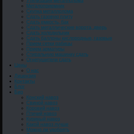
Утилизация металлолома
Металоприемник
Скупка металлолома
Сдать газовую плиту
Сдать емкость, бак
Cдать металлические ворота, дверь
Сдать холодильник
Сдать баллоны кислородные, газовые
Прием сетки рабицы
Прием арматуры
Стиральную машинку сдать
Огнетушители сдать
Цены
О нас
Лицензия
Контакты
Блог
Био
Конский навоз
Свиной навоз
Коровий навоз
Птичий навоз
Куриный навоз
Какой навоз лучше
Можно ли удобрять