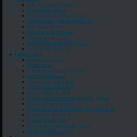
Доставка ракушечника
Перевозка камня
Перевозка сыпучих грузов
Перевозка стройматериалов
Доставка песка
Квартирный переезд
Офисный переезд
Перевозка электротехники
Перевозка мебели
Вывоз лома
Демонтаж лома
Резка лома
Утилизация металлолома
Металоприемник
Скупка металлолома
Сдать газовую плиту
Сдать емкость, бак
Cдать металлические ворота, дверь
Сдать холодильник
Сдать баллоны кислородные, газовые
Прием сетки рабицы
Прием арматуры
Стиральную машинку сдать
Огнетушители сдать
Цены