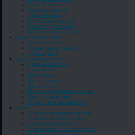
улица Чкалова
Скупка запчастей
Сдать запчасти
Выкуп автозапчастей
Сдать старую технику
Прием бытовой техники
Прием черного лома
Приём лома железа
Отходы черных металлов
Сдать чёрный
Прием цветного лома
Сдать металлолом
Сдача жести
Прием меди
Прием алюминия
Прием латуни
Прием аккумуляторов, свинца
Прием нержавейки
Отходы цветных металлов
Вывоз
Вывоз строительного мусора
Вывезти бытовую технику
Вывоз старой мебели
Вывоз мусора с частного дома
Вывезти мусор с квартиры