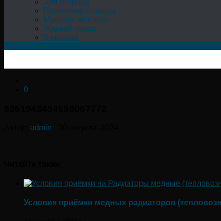
Для огорода
Подкормка огорода
Машина, мешалка
Жидкий навоз
В мешках
0
5361943494698067772
Автор:
admin
·
30 августа, 2024
Читайте также:
Условия приёмки медных радиаторов (тепловоз