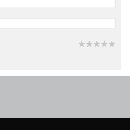
★
★
★
★
★