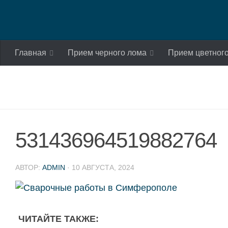
Skip to content
Главная
Прием черного лома
Прием цветног
531436964519882764
АВТОР:
ADMIN
·
10 АВГУСТА, 2024
ЧИТАЙТЕ ТАКЖЕ: