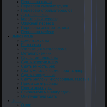
Перевозка камня
Перевозка сыпучих грузов
Перевозка стройматериалов
Доставка песка
Квартирный переезд
Офисный переезд
Перевозка электротехники
Перевозка мебели
Вывоз лома
Демонтаж лома
Резка лома
Утилизация металлолома
Металоприемник
Скупка металлолома
Сдать газовую плиту
Сдать емкость, бак
Cдать металлические ворота, дверь
Сдать холодильник
Сдать баллоны кислородные, газовые
Прием сетки рабицы
Прием арматуры
Стиральную машинку сдать
Огнетушители сдать
Цены
О нас