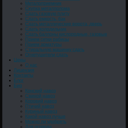
Металоприемник
Скупка металлолома
Сдать газовую плиту
Сдать емкость, бак
Cдать металлические ворота, дверь
Сдать холодильник
Сдать баллоны кислородные, газовые
Прием сетки рабицы
Прием арматуры
Стиральную машинку сдать
Огнетушители сдать
Цены
О нас
Лицензия
Контакты
Блог
Био
Конский навоз
Свиной навоз
Коровий навоз
Птичий навоз
Куриный навоз
Какой навоз лучше
Можно ли удобрять
Для огорода