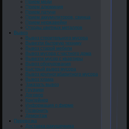
Прием меди
Прием алюминия
Прием латуни
Прием аккумуляторов, свинца
Прием нержавейки
Отходы цветных металлов
Вывоз
Вывоз строительного мусора
Вывезти бытовую технику
Вывоз старой мебели
Вывоз мусора с частного дома
Вывезти мусор с квартиры
Вывоз оборудования
Быстрый вывоз мусора
Вывоз крупногабаритного мусора
Вывоз хлама
Заказать вывоз
Грузчики
Договор
Контейнер
Информация о фирме
Позвонить
Демонтаж
Перевозка
Доставка ракушечника