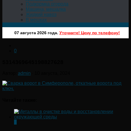
Подкормка огорода
Машина, мешалка
Жидкий навоз
В мешках
07 августа 2026 года.
Уточните! Цену по телефону!
0
5314369645198827628
Автор:
admin
·
10 августа, 2024
Читайте также:
0