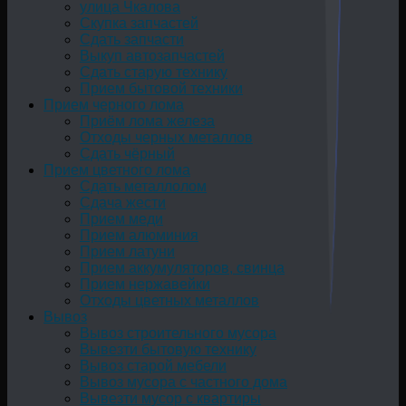
улица Чкалова
Скупка запчастей
Сдать запчасти
Выкуп автозапчастей
Сдать старую технику
Прием бытовой техники
Прием черного лома
Приём лома железа
Отходы черных металлов
Сдать чёрный
Прием цветного лома
Сдать металлолом
Сдача жести
Прием меди
Прием алюминия
Прием латуни
Прием аккумуляторов, свинца
Прием нержавейки
Отходы цветных металлов
Вывоз
Вывоз строительного мусора
Вывезти бытовую технику
Вывоз старой мебели
Вывоз мусора с частного дома
Вывезти мусор с квартиры