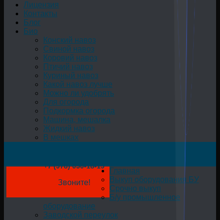
Лицензия
Контакты
Блог
Био
Конский навоз
Свиной навоз
Коровий навоз
Птичий навоз
Куриный навоз
Какой навоз лучше
Можно ли удобрять
Для огорода
Подкормка огорода
Машина, мешалка
Жидкий навоз
В мешках
+7 (978) 050-18-19
Главная
Выкуп оборудования БУ
Звоните!
Срочно выкуп
Б/у промышленное
оборудование
Заводской переулок