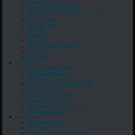
Вывоз оборудования
Быстрый вывоз мусора
Вывоз крупногабаритного мусора
Вывоз хлама
Заказать вывоз
Грузчики
Договор
Контейнер
Информация о фирме
Позвонить
Демонтаж
Перевозка
Доставка ракушечника
Перевозка камня
Перевозка сыпучих грузов
Перевозка стройматериалов
Доставка песка
Квартирный переезд
Офисный переезд
Перевозка электротехники
Перевозка мебели
Вывоз лома
Демонтаж лома
Резка лома
Утилизация металлолома