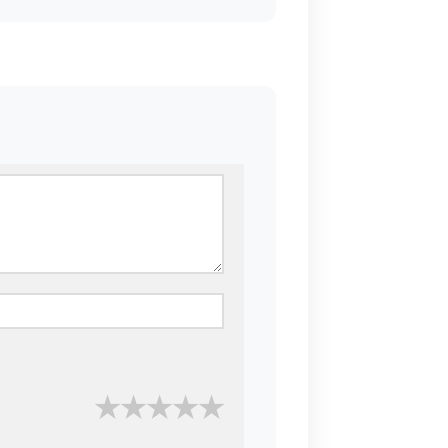
★
★
★
★
★