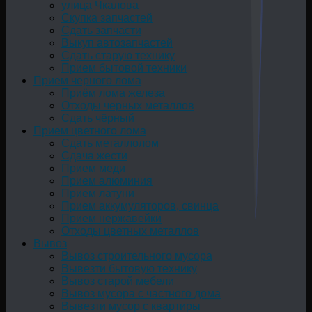
улица Чкалова
Скупка запчастей
Сдать запчасти
Выкуп автозапчастей
Сдать старую технику
Прием бытовой техники
Прием черного лома
Приём лома железа
Отходы черных металлов
Сдать чёрный
Прием цветного лома
Сдать металлолом
Сдача жести
Прием меди
Прием алюминия
Прием латуни
Прием аккумуляторов, свинца
Прием нержавейки
Отходы цветных металлов
Вывоз
Вывоз строительного мусора
Вывезти бытовую технику
Вывоз старой мебели
Вывоз мусора с частного дома
Вывезти мусор с квартиры