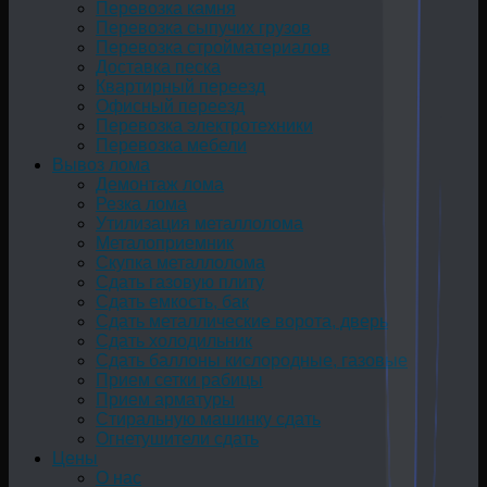
Перевозка камня
Перевозка сыпучих грузов
Перевозка стройматериалов
Доставка песка
Квартирный переезд
Офисный переезд
Перевозка электротехники
Перевозка мебели
Вывоз лома
Демонтаж лома
Резка лома
Утилизация металлолома
Металоприемник
Скупка металлолома
Сдать газовую плиту
Сдать емкость, бак
Cдать металлические ворота, дверь
Сдать холодильник
Сдать баллоны кислородные, газовые
Прием сетки рабицы
Прием арматуры
Стиральную машинку сдать
Огнетушители сдать
Цены
О нас