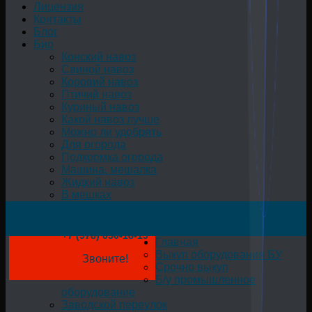
Лицензия
Контакты
Блог
Био
Конский навоз
Свиной навоз
Коровий навоз
Птичий навоз
Куриный навоз
Какой навоз лучше
Можно ли удобрять
Для огорода
Подкормка огорода
Машина, мешалка
Жидкий навоз
В мешках
+7 (978) 050-18-19
Главная
Выкуп оборудования БУ
Звоните!
Срочно выкуп
Б/у промышленное
оборудование
Заводской переулок