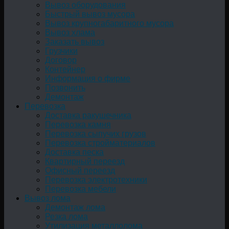
Вывоз оборудования
Быстрый вывоз мусора
Вывоз крупногабаритного мусора
Вывоз хлама
Заказать вывоз
Грузчики
Договор
Контейнер
Информация о фирме
Позвонить
Демонтаж
Перевозка
Доставка ракушечника
Перевозка камня
Перевозка сыпучих грузов
Перевозка стройматериалов
Доставка песка
Квартирный переезд
Офисный переезд
Перевозка электротехники
Перевозка мебели
Вывоз лома
Демонтаж лома
Резка лома
Утилизация металлолома