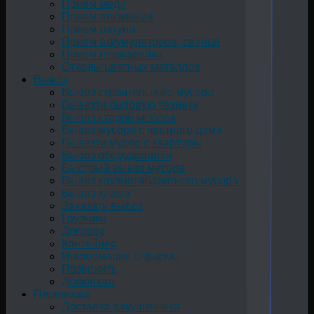
Прием меди
Прием алюминия
Прием латуни
Прием аккумуляторов, свинца
Прием нержавейки
Отходы цветных металлов
Вывоз
Вывоз строительного мусора
Вывезти бытовую технику
Вывоз старой мебели
Вывоз мусора с частного дома
Вывезти мусор с квартиры
Вывоз оборудования
Быстрый вывоз мусора
Вывоз крупногабаритного мусора
Вывоз хлама
Заказать вывоз
Грузчики
Договор
Контейнер
Информация о фирме
Позвонить
Демонтаж
Перевозка
Доставка ракушечника