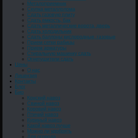
Металоприемник
Скупка металлолома
Сдать газовую плиту
Сдать емкость, бак
Cдать металлические ворота, дверь
Сдать холодильник
Сдать баллоны кислородные, газовые
Прием сетки рабицы
Прием арматуры
Стиральную машинку сдать
Огнетушители сдать
Цены
О нас
Лицензия
Контакты
Блог
Био
Конский навоз
Свиной навоз
Коровий навоз
Птичий навоз
Куриный навоз
Какой навоз лучше
Можно ли удобрять
Для огорода