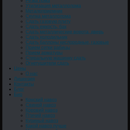
Резка лома
Утилизация металлолома
Металоприемник
Скупка металлолома
Сдать газовую плиту
Сдать емкость, бак
Cдать металлические ворота, дверь
Сдать холодильник
Сдать баллоны кислородные, газовые
Прием сетки рабицы
Прием арматуры
Стиральную машинку сдать
Огнетушители сдать
Цены
О нас
Лицензия
Контакты
Блог
Био
Конский навоз
Свиной навоз
Коровий навоз
Птичий навоз
Куриный навоз
Какой навоз лучше