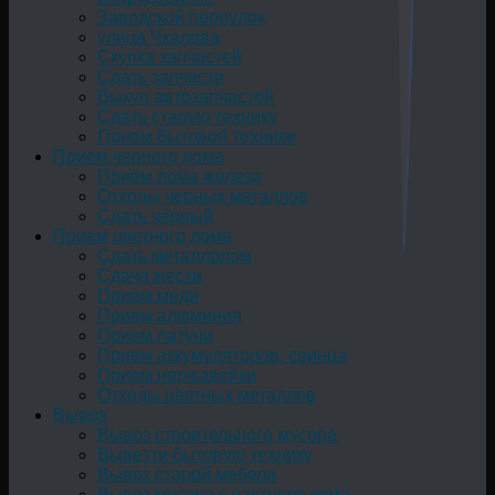
Заводской переулок
улица Чкалова
Скупка запчастей
Сдать запчасти
Выкуп автозапчастей
Сдать старую технику
Прием бытовой техники
Прием черного лома
Приём лома железа
Отходы черных металлов
Сдать чёрный
Прием цветного лома
Сдать металлолом
Сдача жести
Прием меди
Прием алюминия
Прием латуни
Прием аккумуляторов, свинца
Прием нержавейки
Отходы цветных металлов
Вывоз
Вывоз строительного мусора
Вывезти бытовую технику
Вывоз старой мебели
Вывоз мусора с частного дома