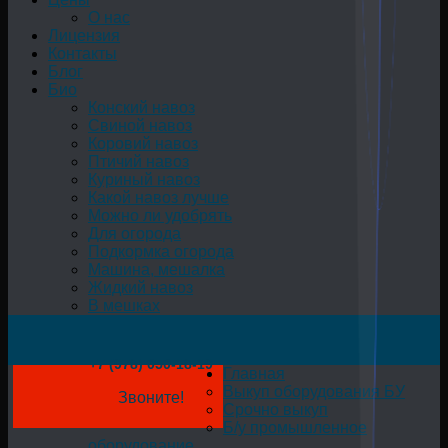
О нас
Лицензия
Контакты
Блог
Био
Конский навоз
Свиной навоз
Коровий навоз
Птичий навоз
Куриный навоз
Какой навоз лучше
Можно ли удобрять
Для огорода
Подкормка огорода
Машина, мешалка
Жидкий навоз
В мешках
+7 (978) 050-18-19
Главная
Выкуп оборудования БУ
Звоните!
Срочно выкуп
Б/у промышленное
оборудование