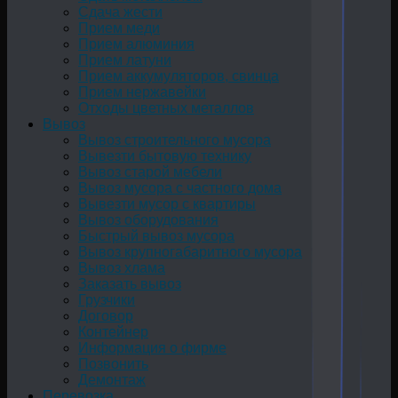
Сдача жести
Прием меди
Прием алюминия
Прием латуни
Прием аккумуляторов, свинца
Прием нержавейки
Отходы цветных металлов
Вывоз
Вывоз строительного мусора
Вывезти бытовую технику
Вывоз старой мебели
Вывоз мусора с частного дома
Вывезти мусор с квартиры
Вывоз оборудования
Быстрый вывоз мусора
Вывоз крупногабаритного мусора
Вывоз хлама
Заказать вывоз
Грузчики
Договор
Контейнер
Информация о фирме
Позвонить
Демонтаж
Перевозка