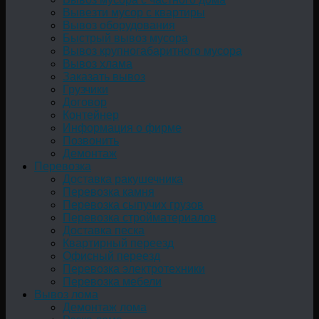
Вывезти мусор с квартиры
Вывоз оборудования
Быстрый вывоз мусора
Вывоз крупногабаритного мусора
Вывоз хлама
Заказать вывоз
Грузчики
Договор
Контейнер
Информация о фирме
Позвонить
Демонтаж
Перевозка
Доставка ракушечника
Перевозка камня
Перевозка сыпучих грузов
Перевозка стройматериалов
Доставка песка
Квартирный переезд
Офисный переезд
Перевозка электротехники
Перевозка мебели
Вывоз лома
Демонтаж лома