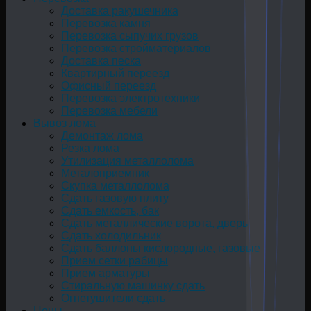
Доставка ракушечника
Перевозка камня
Перевозка сыпучих грузов
Перевозка стройматериалов
Доставка песка
Квартирный переезд
Офисный переезд
Перевозка электротехники
Перевозка мебели
Вывоз лома
Демонтаж лома
Резка лома
Утилизация металлолома
Металоприемник
Скупка металлолома
Сдать газовую плиту
Сдать емкость, бак
Cдать металлические ворота, дверь
Сдать холодильник
Сдать баллоны кислородные, газовые
Прием сетки рабицы
Прием арматуры
Стиральную машинку сдать
Огнетушители сдать
Цены