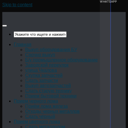
WHATSAPP
Skip to content
Главная
Выкуп оборудования БУ
Срочно выкуп
Б/у промышленное оборудование
Заводской переулок
улица Чкалова
Скупка запчастей
Сдать запчасти
Выкуп автозапчастей
Сдать старую технику
Прием бытовой техники
Прием черного лома
Приём лома железа
Отходы черных металлов
Сдать чёрный
Прием цветного лома
Сдать металлолом