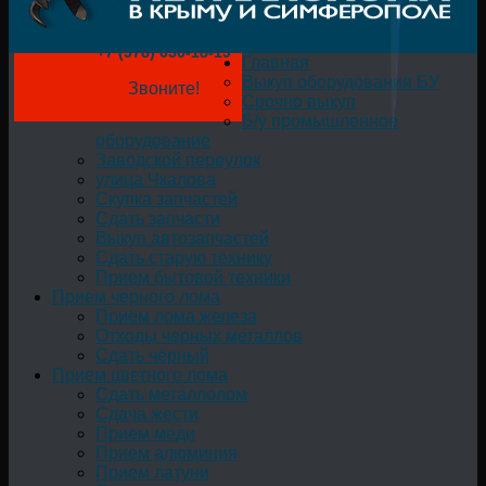
+7 (978) 050-18-19
Главная
Выкуп оборудования БУ
Звоните!
Срочно выкуп
Б/у промышленное
оборудование
Заводской переулок
улица Чкалова
Скупка запчастей
Сдать запчасти
Выкуп автозапчастей
Сдать старую технику
Прием бытовой техники
Прием черного лома
Приём лома железа
Отходы черных металлов
Сдать чёрный
Прием цветного лома
Сдать металлолом
Сдача жести
Прием меди
Прием алюминия
Прием латуни