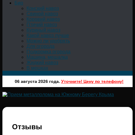
Био
Конский навоз
Свиной навоз
Коровий навоз
Птичий навоз
Куриный навоз
Какой навоз лучше
Можно ли удобрять
Для огорода
Подкормка огорода
Машина, мешалка
Жидкий навоз
В мешках
06 августа 2026 года.
Уточните! Цену по телефону!
Отзывы