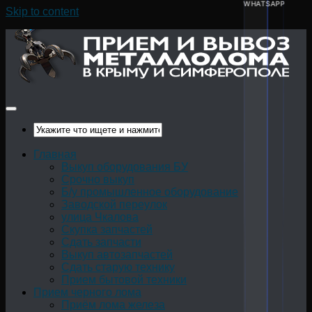
WHATSAPP
Skip to content
Главная
Выкуп оборудования БУ
Срочно выкуп
Б/у промышленное оборудование
Заводской переулок
улица Чкалова
Скупка запчастей
Сдать запчасти
Выкуп автозапчастей
Сдать старую технику
Прием бытовой техники
Прием черного лома
Приём лома железа