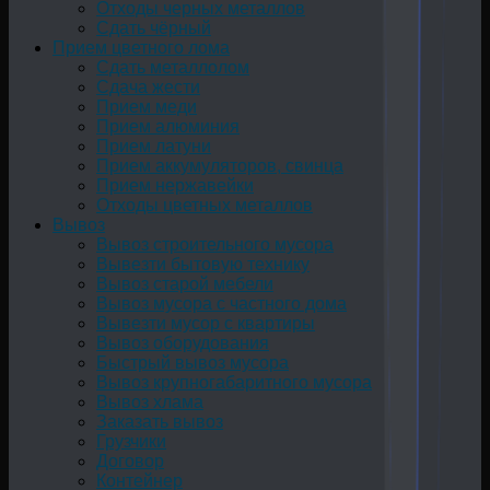
Отходы черных металлов
Сдать чёрный
Прием цветного лома
Сдать металлолом
Сдача жести
Прием меди
Прием алюминия
Прием латуни
Прием аккумуляторов, свинца
Прием нержавейки
Отходы цветных металлов
Вывоз
Вывоз строительного мусора
Вывезти бытовую технику
Вывоз старой мебели
Вывоз мусора с частного дома
Вывезти мусор с квартиры
Вывоз оборудования
Быстрый вывоз мусора
Вывоз крупногабаритного мусора
Вывоз хлама
Заказать вывоз
Грузчики
Договор
Контейнер