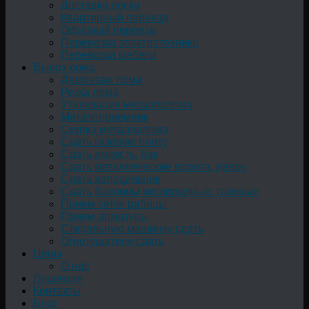
Доставка песка
Квартирный переезд
Офисный переезд
Перевозка электротехники
Перевозка мебели
Вывоз лома
Демонтаж лома
Резка лома
Утилизация металлолома
Металоприемник
Скупка металлолома
Сдать газовую плиту
Сдать емкость, бак
Cдать металлические ворота, дверь
Сдать холодильник
Сдать баллоны кислородные, газовые
Прием сетки рабицы
Прием арматуры
Стиральную машинку сдать
Огнетушители сдать
Цены
О нас
Лицензия
Контакты
Блог