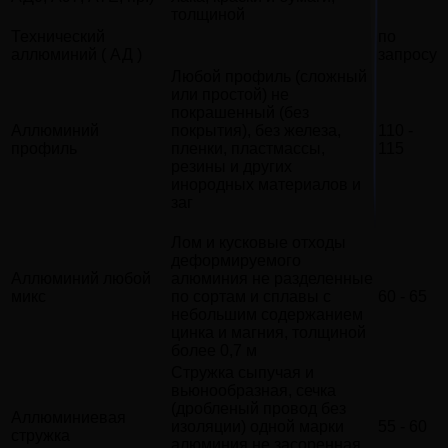
толщиной
Технический
по
аллюминий ( АД )
запросу
Любой профиль (сложный
или простой) не
покрашенный (без
Аллюминий
покрытия), без железа,
110 -
профиль
пленки, пластмассы,
115
резины и других
инородных материалов и
заг
Лом и кусковые отходы
деформируемого
Аллюминий любой
алюминия не разделенные
микс
по сортам и сплавы с
60 - 65
небольшим содержанием
цинка и магния, толщиной
более 0,7 м
Стружка сыпучая и
вьюнообразная, сечка
(дробленый провод без
Аллюминиевая
изоляции) одной марки
55 - 60
стружка
алюминия не засоренная