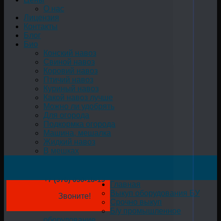
О нас
Лицензия
Контакты
Блог
Био
Конский навоз
Свиной навоз
Коровий навоз
Птичий навоз
Куриный навоз
Какой навоз лучше
Можно ли удобрять
Для огорода
Подкормка огорода
Машина, мешалка
Жидкий навоз
В мешках
+7 (978) 050-18-19
Главная
Выкуп оборудования БУ
Звоните!
Срочно выкуп
Б/у промышленное
оборудование