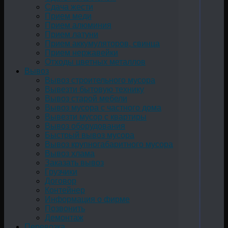
Сдача жести
Прием меди
Прием алюминия
Прием латуни
Прием аккумуляторов, свинца
Прием нержавейки
Отходы цветных металлов
Вывоз
Вывоз строительного мусора
Вывезти бытовую технику
Вывоз старой мебели
Вывоз мусора с частного дома
Вывезти мусор с квартиры
Вывоз оборудования
Быстрый вывоз мусора
Вывоз крупногабаритного мусора
Вывоз хлама
Заказать вывоз
Грузчики
Договор
Контейнер
Информация о фирме
Позвонить
Демонтаж
Перевозка