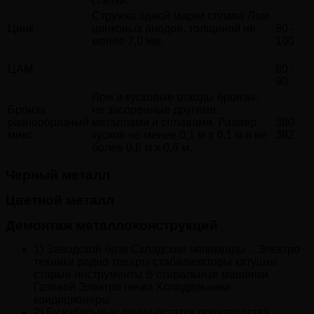
слитки.
Стружка одной марки сплава Лом
Цинк
цинковых анодов, толщиной не
90 -
менее 7,0 мм.
100
ЦАМ
80 -
90
Лом и кусковые отходы бронзы,
Бронза
не засоренные другими
разнообразный
металлами и сплавами. Размер
380 -
микс
кусков не менее 0,1 м х 0,1 м и не
392
более 0,6 м х 0,6 м.
Черный металл
Цветной металл
Демонтаж металлоконструкций
1) Заводской брак Складские неликвиды .. Электро
техники радио товары стабилизаторы катушки
старые инструменты В стиральные машинки
Газовой Электро печки Холодильники
кондиционеры
2) Бу кабельные линии остатки производства ..