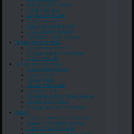
Заводской переулок
улица Чкалова
Скупка запчастей
Сдать запчасти
Выкуп автозапчастей
Сдать старую технику
Прием бытовой техники
Прием черного лома
Приём лома железа
Отходы черных металлов
Сдать чёрный
Прием цветного лома
Сдать металлолом
Сдача жести
Прием меди
Прием алюминия
Прием латуни
Прием аккумуляторов, свинца
Прием нержавейки
Отходы цветных металлов
Вывоз
Вывоз строительного мусора
Вывезти бытовую технику
Вывоз старой мебели
Вывоз мусора с частного дома