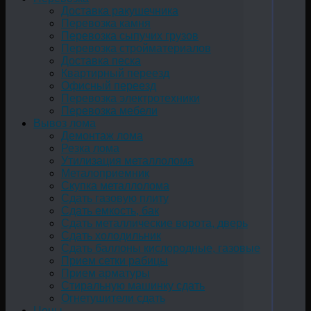
Доставка ракушечника
Перевозка камня
Перевозка сыпучих грузов
Перевозка стройматериалов
Доставка песка
Квартирный переезд
Офисный переезд
Перевозка электротехники
Перевозка мебели
Вывоз лома
Демонтаж лома
Резка лома
Утилизация металлолома
Металоприемник
Скупка металлолома
Сдать газовую плиту
Сдать емкость, бак
Cдать металлические ворота, дверь
Сдать холодильник
Сдать баллоны кислородные, газовые
Прием сетки рабицы
Прием арматуры
Стиральную машинку сдать
Огнетушители сдать
Цены