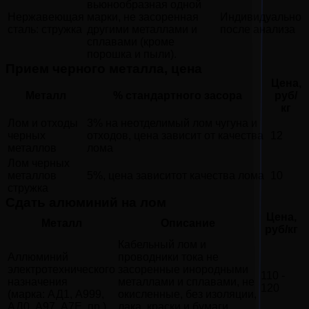
вьюнообразная одной
Нержавеющая
марки, не засоренная
Индивидуально
сталь: стружка
другими металлами и
после анализа
сплавами (кроме
порошка и пыли).
Прием черного металла, цена
Цена,
Металл
% стандартного засора
руб/
кг
Лом и отходы
3% на неотделимый лом чугуна и
черных
отходов, цена зависит от качества
12
металлов
лома
Лом черных
металлов
5%, цена зависитот качества лома
10
стружка
Сдать алюминий на лом
Цена,
Металл
Описание
руб/кг
Кабельный лом и
Аллюминий
проводники тока не
электротехнического
засоренные инородными
110 -
назначения
металлами и сплавами, не
120
(марка: АД1, А999,
окисленные, без изоляции,
АД0, А97, А7Е, пр.)
лака, краски и бумаги,