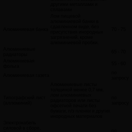
другими металлами и
сплавами
Лом пищевой
алюминиевой банки в
сдавленном виде, без
Алюминиевая банка
70 - 75
присутствия инородных
загрязнений, кроме
алюминиевой пробки.
Алюминиевые
65 - 70
радиаторы
Алюминиевая
55 - 60
фольга
по
Алюминиевая газета
запросу
Алюминиевые листы
толщиной менее 0,7 мм,
лом алюминиевых
Типографский лист
по
радиаторов или листы
(аллюминий)
запросу
офсетной печати без
бумаги, п/э пленки и других
инородных материалов
Электрокабель
силовой в сборе,
по