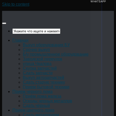
WHATSAPP
Skip to content
Главная
Выкуп оборудования БУ
Срочно выкуп
Б/у промышленное оборудование
Заводской переулок
улица Чкалова
Скупка запчастей
Сдать запчасти
Выкуп автозапчастей
Сдать старую технику
Прием бытовой техники
Прием черного лома
Приём лома железа
Отходы черных металлов
Сдать чёрный
Прием цветного лома
Сдать металлолом