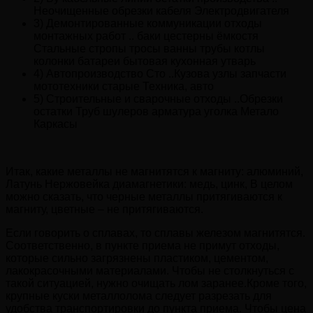
Неочищенные обрезки кабеля Электродвигателя
3) Демонтированные коммуникации отходы
монтажных работ .. баки цестерны ёмкостя
Стальные стропы тросы ванны трубы котлы
колонки батареи бытовая кухонная утварь
4) Автопроизводство Сто ..Кузова узлы запчасти
мототехники старые Техника, авто
5) Строительные и сварочные отходы ..Обрезки
остатки Труб шулеров арматура уголка Метало
Каркасы
Итак, какие металлы не магнитятся к магниту: алюминий,
Латунь Нержовейка диамагнетики: медь, цинк, В целом
можно сказать, что черные металлы притягиваются к
магниту, цветные – не притягиваются.
Если говорить о сплавах, то сплавы железом магнитятся.
Соответственно, в пункте приема не примут отходы,
которые сильно загрязнены пластиком, цементом,
лакокрасочными материалами. Чтобы не столкнуться с
такой ситуацией, нужно очищать лом заранее.Кроме того,
крупные куски металлолома следует разрезать для
удобства транспортировки до пункта приема. Чтобы цена