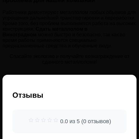
проблема для нашей компании
Работники демонтируют металлолом любых объемов для
упрощения дальнейшей транспортировки и переработки.
Кроме того, без проблем выполняется работа на высоких
конструкциях.
Сдать металлолом в
Виноградном
можно быстро и безопасно, так как во
время работы применяются специально
предназначенные средства и обученные люди.
Спасайте экологию и получайте вознаграждение от
сданного металлолома!
Отзывы
0.0 из 5 (0 отзывов)