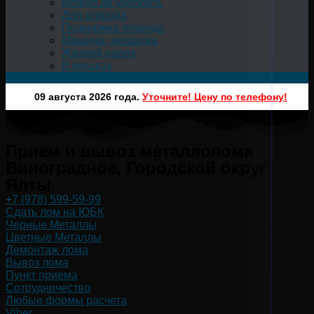
Можно ли удобрять
Для огорода
Подкормка огорода
Машина, мешалка
Жидкий навоз
В мешках
09 августа 2026 года.
Уточните! Цену по телефону!
Прием и вывоз металлолома
Виноградное, Городской округ
Ялты
+7 (978) 599-59-99
Сдать лом на ЮБК
Черные Металлы
Цветные Металлы
Демонтаж лома
Вывоз лома
Пункт приема
Сотрудничество
Любые формы расчета
Viber