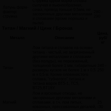
Стружка одной марки сплава
сыпучая и вьюнообразная,
Латунь форм-
сечка, провод тоньше 0,5мм, не
фактор:
280 -
засоренные другими металлами
стружка
290
и сплавами (кроме порошка и
пыли).
Титан / Магний / Цинк / Бронза
Цена,
Металл
Описание
руб/
кг
Лом титана и сплавов на основе
титана - чистый, не загрязненный
другими металлами и сплавами
(без полуды), не пережженый,
толщиной более 1 мм, габаритные
240 -
Титан
размеры кусков не более 1 м х 0,5
250
м х 0,5 м. Кроме оловянистого
сплава, "губчатого" титана и
титана марок ВТ5-1, ТС5,
ВТ25,ВТ18У.
Лом и кусковые отходы, не
засоренные другими металлами и
Магний
сплавами, в т.ч. лом литых,
25
кованных, прессованных деталей,
-30