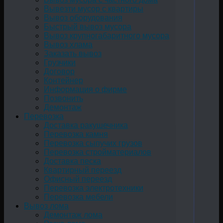
Вывезти мусор с квартиры
Вывоз оборудования
Быстрый вывоз мусора
Вывоз крупногабаритного мусора
Вывоз хлама
Заказать вывоз
Грузчики
Договор
Контейнер
Информация о фирме
Позвонить
Демонтаж
Перевозка
Доставка ракушечника
Перевозка камня
Перевозка сыпучих грузов
Перевозка стройматериалов
Доставка песка
Квартирный переезд
Офисный переезд
Перевозка электротехники
Перевозка мебели
Вывоз лома
Демонтаж лома