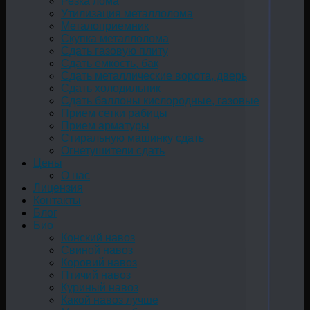
Резка лома
Утилизация металлолома
Металоприемник
Скупка металлолома
Сдать газовую плиту
Сдать емкость, бак
Cдать металлические ворота, дверь
Сдать холодильник
Сдать баллоны кислородные, газовые
Прием сетки рабицы
Прием арматуры
Стиральную машинку сдать
Огнетушители сдать
Цены
О нас
Лицензия
Контакты
Блог
Био
Конский навоз
Свиной навоз
Коровий навоз
Птичий навоз
Куриный навоз
Какой навоз лучше