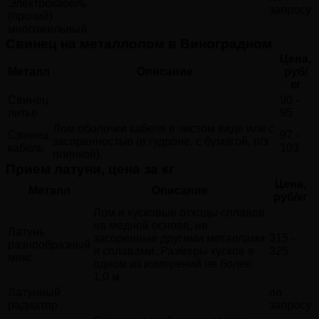
Электрокабель
запросу
(прочий)
многожильный
Свинец на металлолом в Виноградном
Цена,
Металл
Описание
руб/
кг
Свинец
90 -
литье
95
Лом оболочки кабеля в чистом виде или с
Свинец
97 -
засоренностью (в гудроне, с бумагой, п/э
кабель
103
пленкой).
Прием латуни, цена за кг
Цена,
Металл
Описание
руб/кг
Лом и кусковые отходы сплавов
на медной основе, не
Латунь
засоренные другими металлами
315 -
разнообразный
и сплавами. Размеры кусков в
325
микс
одном из измерений не более
1,0 м.
Латунный
по
радиатор
запросу