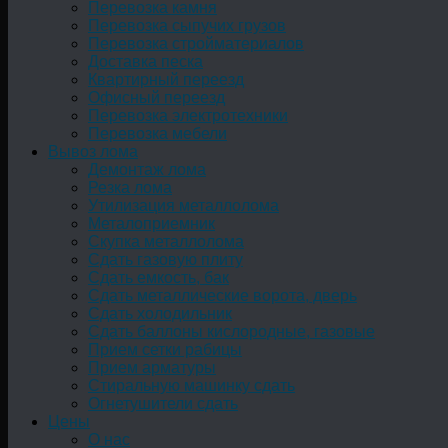
Перевозка камня
Перевозка сыпучих грузов
Перевозка стройматериалов
Доставка песка
Квартирный переезд
Офисный переезд
Перевозка электротехники
Перевозка мебели
Вывоз лома
Демонтаж лома
Резка лома
Утилизация металлолома
Металоприемник
Скупка металлолома
Сдать газовую плиту
Сдать емкость, бак
Cдать металлические ворота, дверь
Сдать холодильник
Сдать баллоны кислородные, газовые
Прием сетки рабицы
Прием арматуры
Стиральную машинку сдать
Огнетушители сдать
Цены
О нас