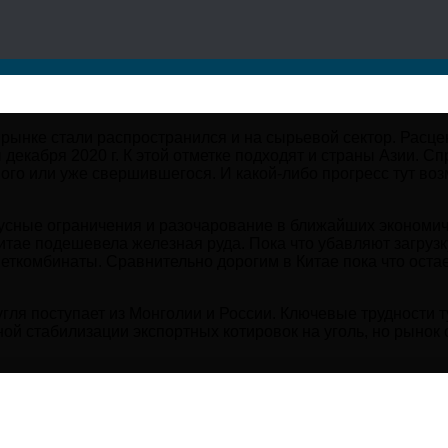
рынке стали распространился и на сырьевой сектор. Расце
декабря 2020 г. К этой отметке подходят и страны Азии. Сп
го или уже свершившегося. И какой-либо прогресс тут воз
усные ограничения и разочарование в ближайших экономиче
Китае подешевела железная руда. Пока что убавляют загруз
еткомбинаты. Сравнительно дорогим в Китае пока что остае
я поступает из Монголии и России. Ключевые трудности т
й стабилизации экспортных котировок на уголь, но рынок 