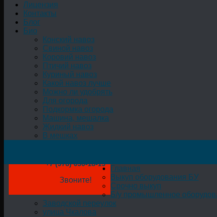
Лицензия
Контакты
Блог
Био
Конский навоз
Свиной навоз
Коровий навоз
Птичий навоз
Куриный навоз
Какой навоз лучше
Можно ли удобрять
Для огорода
Подкормка огорода
Машина, мешалка
Жидкий навоз
В мешках
+7 (978) 050-18-19
Главная
Выкуп оборудования БУ
Звоните!
Срочно выкуп
Б/у промышленное оборудов
Заводской переулок
улица Чкалова