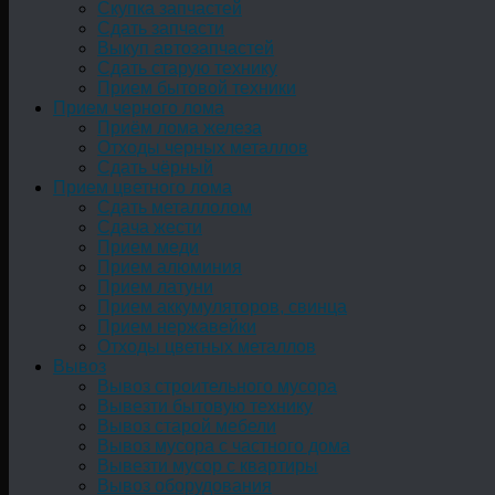
Скупка запчастей
Сдать запчасти
Выкуп автозапчастей
Сдать старую технику
Прием бытовой техники
Прием черного лома
Приём лома железа
Отходы черных металлов
Сдать чёрный
Прием цветного лома
Сдать металлолом
Сдача жести
Прием меди
Прием алюминия
Прием латуни
Прием аккумуляторов, свинца
Прием нержавейки
Отходы цветных металлов
Вывоз
Вывоз строительного мусора
Вывезти бытовую технику
Вывоз старой мебели
Вывоз мусора с частного дома
Вывезти мусор с квартиры
Вывоз оборудования