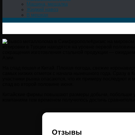
Машина, мешалка
Жидкий навоз
В мешках
Кризис на мировом 
котировки в Турции находятся на уровне первой половины 
сокращения изготовления стальной продукции — ожидаемо
Азии.
На спад пошел и Китай. Плохая погода, свежие коронавир
самых низких отметок с начала нынешного года. Сразу в 
участники рынка опасаются, что их примеру последуют и м
спад во второй половине июня.
Китайские фирмы повышают размеры добычи, побольше угл
компаниям тем временем получилось достичь сравнительно
Отзывы