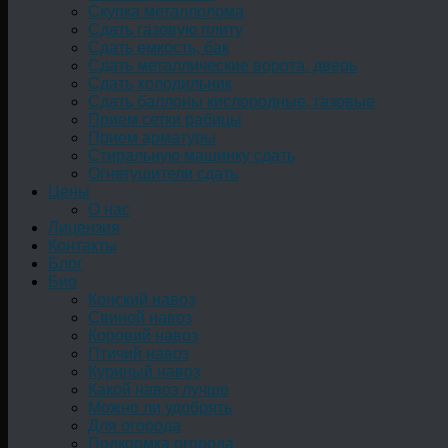
Скупка металлолома
Сдать газовую плиту
Сдать емкость, бак
Cдать металлические ворота, дверь
Сдать холодильник
Сдать баллоны кислородные, газовые
Прием сетки рабицы
Прием арматуры
Стиральную машинку сдать
Огнетушители сдать
Цены
О нас
Лицензия
Контакты
Блог
Био
Конский навоз
Свиной навоз
Коровий навоз
Птичий навоз
Куриный навоз
Какой навоз лучше
Можно ли удобрять
Для огорода
Подкормка огорода