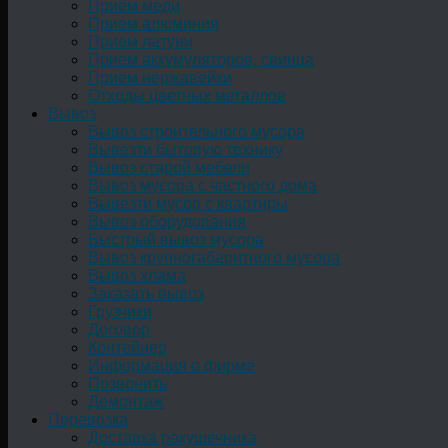
Прием меди
Прием алюминия
Прием латуни
Прием аккумуляторов, свинца
Прием нержавейки
Отходы цветных металлов
Вывоз
Вывоз строительного мусора
Вывезти бытовую технику
Вывоз старой мебели
Вывоз мусора с частного дома
Вывезти мусор с квартиры
Вывоз оборудования
Быстрый вывоз мусора
Вывоз крупногабаритного мусора
Вывоз хлама
Заказать вывоз
Грузчики
Договор
Контейнер
Информация о фирме
Позвонить
Демонтаж
Перевозка
Доставка ракушечника