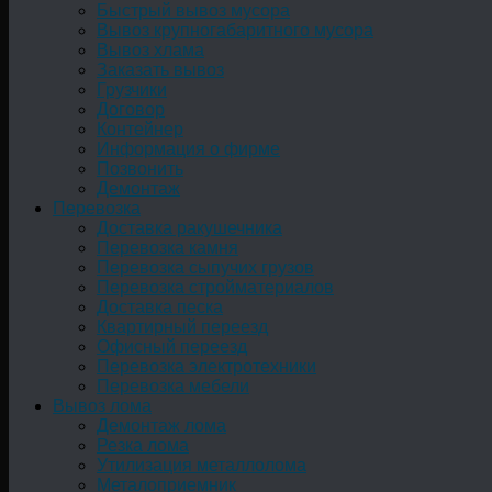
Быстрый вывоз мусора
Вывоз крупногабаритного мусора
Вывоз хлама
Заказать вывоз
Грузчики
Договор
Контейнер
Информация о фирме
Позвонить
Демонтаж
Перевозка
Доставка ракушечника
Перевозка камня
Перевозка сыпучих грузов
Перевозка стройматериалов
Доставка песка
Квартирный переезд
Офисный переезд
Перевозка электротехники
Перевозка мебели
Вывоз лома
Демонтаж лома
Резка лома
Утилизация металлолома
Металоприемник