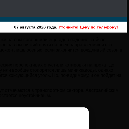
07 августа 2026 года.
Уточните! Цену по телефону!
нки на лом совершили еще одно падение. сейчас
рос на лом низкий почти на всех направлениях из-за
можен лишь осенью, если закончится дождливый сезон в
ских перспективах опустили котировки на прокат до
ку или вообще стопорятся лишь мини-заводы, однако
тся коксующийся уголь. Но, по-видимому, и он пойдет на
ут отмечаются в транспортном секторе. Австралийским
остается неустойчивым.