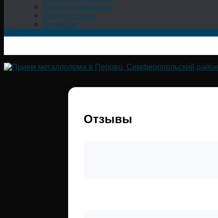
Машина, мешалка
Жидкий навоз
В мешках
Отзывы