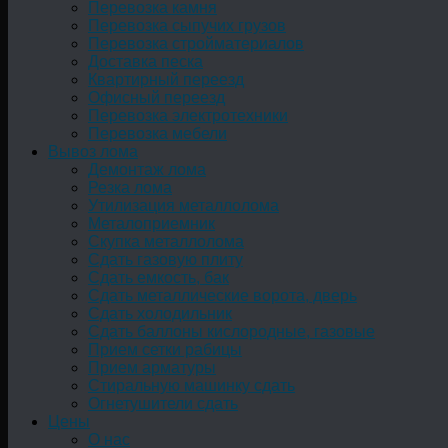
Перевозка камня
Перевозка сыпучих грузов
Перевозка стройматериалов
Доставка песка
Квартирный переезд
Офисный переезд
Перевозка электротехники
Перевозка мебели
Вывоз лома
Демонтаж лома
Резка лома
Утилизация металлолома
Металоприемник
Скупка металлолома
Сдать газовую плиту
Сдать емкость, бак
Cдать металлические ворота, дверь
Сдать холодильник
Сдать баллоны кислородные, газовые
Прием сетки рабицы
Прием арматуры
Стиральную машинку сдать
Огнетушители сдать
Цены
О нас