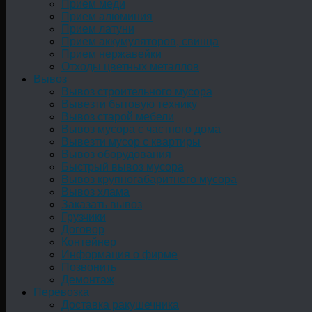
Прием меди
Прием алюминия
Прием латуни
Прием аккумуляторов, свинца
Прием нержавейки
Отходы цветных металлов
Вывоз
Вывоз строительного мусора
Вывезти бытовую технику
Вывоз старой мебели
Вывоз мусора с частного дома
Вывезти мусор с квартиры
Вывоз оборудования
Быстрый вывоз мусора
Вывоз крупногабаритного мусора
Вывоз хлама
Заказать вывоз
Грузчики
Договор
Контейнер
Информация о фирме
Позвонить
Демонтаж
Перевозка
Доставка ракушечника