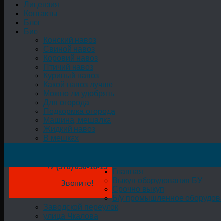
Лицензия
Контакты
Блог
Био
Конский навоз
Свиной навоз
Коровий навоз
Птичий навоз
Куриный навоз
Какой навоз лучше
Можно ли удобрять
Для огорода
Подкормка огорода
Машина, мешалка
Жидкий навоз
В мешках
+7 (978) 050-18-19
Главная
Выкуп оборудования БУ
Звоните!
Срочно выкуп
Б/у промышленное оборудов
Заводской переулок
улица Чкалова