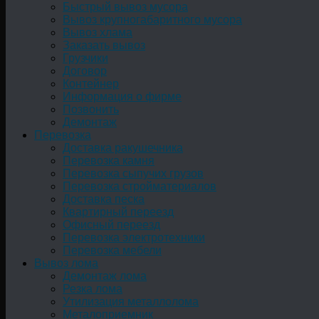
Быстрый вывоз мусора
Вывоз крупногабаритного мусора
Вывоз хлама
Заказать вывоз
Грузчики
Договор
Контейнер
Информация о фирме
Позвонить
Демонтаж
Перевозка
Доставка ракушечника
Перевозка камня
Перевозка сыпучих грузов
Перевозка стройматериалов
Доставка песка
Квартирный переезд
Офисный переезд
Перевозка электротехники
Перевозка мебели
Вывоз лома
Демонтаж лома
Резка лома
Утилизация металлолома
Металоприемник