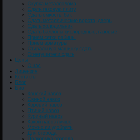
Скупка металлолома
Сдать газовую плиту
Сдать емкость, бак
Cдать металлические ворота, дверь
Сдать холодильник
Сдать баллоны кислородные, газовые
Прием сетки рабицы
Прием арматуры
Стиральную машинку сдать
Огнетушители сдать
Цены
О нас
Лицензия
Контакты
Блог
Био
Конский навоз
Свиной навоз
Коровий навоз
Птичий навоз
Куриный навоз
Какой навоз лучше
Можно ли удобрять
Для огорода
Подкормка огорода