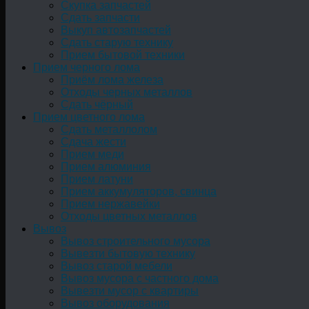
Скупка запчастей
Сдать запчасти
Выкуп автозапчастей
Сдать старую технику
Прием бытовой техники
Прием черного лома
Приём лома железа
Отходы черных металлов
Сдать чёрный
Прием цветного лома
Сдать металлолом
Сдача жести
Прием меди
Прием алюминия
Прием латуни
Прием аккумуляторов, свинца
Прием нержавейки
Отходы цветных металлов
Вывоз
Вывоз строительного мусора
Вывезти бытовую технику
Вывоз старой мебели
Вывоз мусора с частного дома
Вывезти мусор с квартиры
Вывоз оборудования