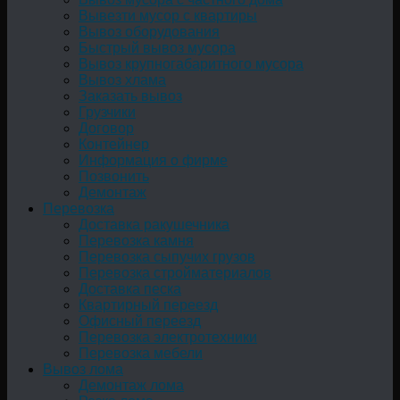
Вывезти мусор с квартиры
Вывоз оборудования
Быстрый вывоз мусора
Вывоз крупногабаритного мусора
Вывоз хлама
Заказать вывоз
Грузчики
Договор
Контейнер
Информация о фирме
Позвонить
Демонтаж
Перевозка
Доставка ракушечника
Перевозка камня
Перевозка сыпучих грузов
Перевозка стройматериалов
Доставка песка
Квартирный переезд
Офисный переезд
Перевозка электротехники
Перевозка мебели
Вывоз лома
Демонтаж лома