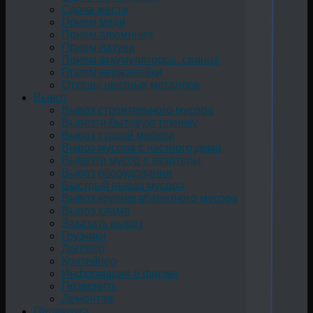
Сдача жести
Прием меди
Прием алюминия
Прием латуни
Прием аккумуляторов, свинца
Прием нержавейки
Отходы цветных металлов
Вывоз
Вывоз строительного мусора
Вывезти бытовую технику
Вывоз старой мебели
Вывоз мусора с частного дома
Вывезти мусор с квартиры
Вывоз оборудования
Быстрый вывоз мусора
Вывоз крупногабаритного мусора
Вывоз хлама
Заказать вывоз
Грузчики
Договор
Контейнер
Информация о фирме
Позвонить
Демонтаж
Перевозка