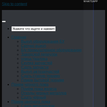
WHATSAPP
Skip to content
Главная
Выкуп оборудования БУ
Срочно выкуп
Б/у промышленное оборудование
Заводской переулок
улица Чкалова
Скупка запчастей
Сдать запчасти
Выкуп автозапчастей
Сдать старую технику
Прием бытовой техники
Прием черного лома
Приём лома железа
Отходы черных металлов
Сдать чёрный
Прием цветного лома
Сдать металлолом