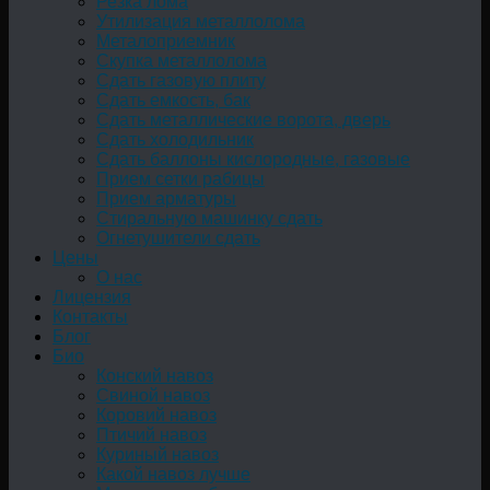
Резка лома
Утилизация металлолома
Металоприемник
Скупка металлолома
Сдать газовую плиту
Сдать емкость, бак
Cдать металлические ворота, дверь
Сдать холодильник
Сдать баллоны кислородные, газовые
Прием сетки рабицы
Прием арматуры
Стиральную машинку сдать
Огнетушители сдать
Цены
О нас
Лицензия
Контакты
Блог
Био
Конский навоз
Свиной навоз
Коровий навоз
Птичий навоз
Куриный навоз
Какой навоз лучше