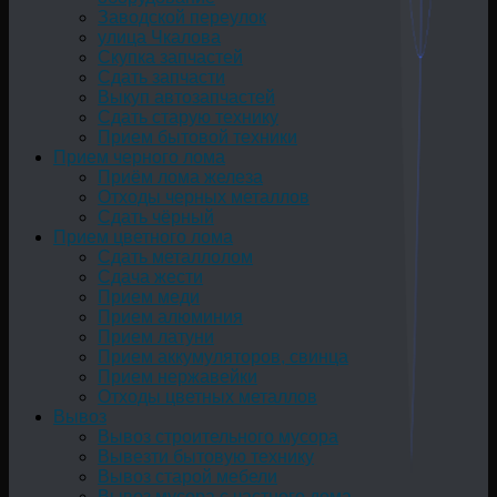
Заводской переулок
улица Чкалова
Скупка запчастей
Сдать запчасти
Выкуп автозапчастей
Сдать старую технику
Прием бытовой техники
Прием черного лома
Приём лома железа
Отходы черных металлов
Сдать чёрный
Прием цветного лома
Сдать металлолом
Сдача жести
Прием меди
Прием алюминия
Прием латуни
Прием аккумуляторов, свинца
Прием нержавейки
Отходы цветных металлов
Вывоз
Вывоз строительного мусора
Вывезти бытовую технику
Вывоз старой мебели
Вывоз мусора с частного дома