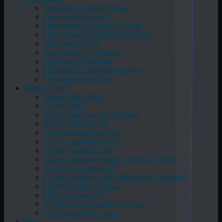
Доставка ракушечника
Перевозка камня
Перевозка сыпучих грузов
Перевозка стройматериалов
Доставка песка
Квартирный переезд
Офисный переезд
Перевозка электротехники
Перевозка мебели
Вывоз лома
Демонтаж лома
Резка лома
Утилизация металлолома
Металоприемник
Скупка металлолома
Сдать газовую плиту
Сдать емкость, бак
Cдать металлические ворота, дверь
Сдать холодильник
Сдать баллоны кислородные, газовые
Прием сетки рабицы
Прием арматуры
Стиральную машинку сдать
Огнетушители сдать
Цены