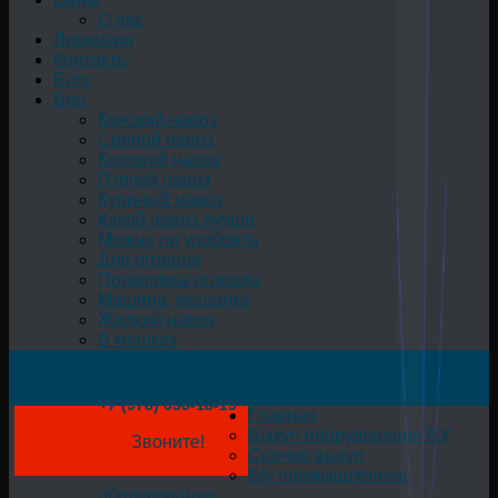
О нас
Лицензия
Контакты
Блог
Био
Конский навоз
Свиной навоз
Коровий навоз
Птичий навоз
Куриный навоз
Какой навоз лучше
Можно ли удобрять
Для огорода
Подкормка огорода
Машина, мешалка
Жидкий навоз
В мешках
+7 (978) 050-18-19
Главная
Выкуп оборудования БУ
Звоните!
Срочно выкуп
Б/у промышленное
оборудование