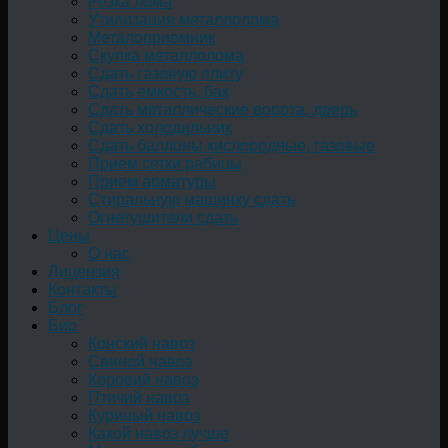
Резка лома
Утилизация металлолома
Металоприемник
Скупка металлолома
Сдать газовую плиту
Сдать емкость, бак
Cдать металлические ворота, дверь
Сдать холодильник
Сдать баллоны кислородные, газовые
Прием сетки рабицы
Прием арматуры
Стиральную машинку сдать
Огнетушители сдать
Цены
О нас
Лицензия
Контакты
Блог
Био
Конский навоз
Свиной навоз
Коровий навоз
Птичий навоз
Куриный навоз
Какой навоз лучше