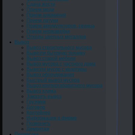
Сдача жести
Прием меди
Прием алюминия
Прием латуни
Прием аккумуляторов, свинца
Прием нержавейки
Отходы цветных металлов
Вывоз
Вывоз строительного мусора
Вывезти бытовую технику
Вывоз старой мебели
Вывоз мусора с частного дома
Вывезти мусор с квартиры
Вывоз оборудования
Быстрый вывоз мусора
Вывоз крупногабаритного мусора
Вывоз хлама
Заказать вывоз
Грузчики
Договор
Контейнер
Информация о фирме
Позвонить
Демонтаж
Перевозка