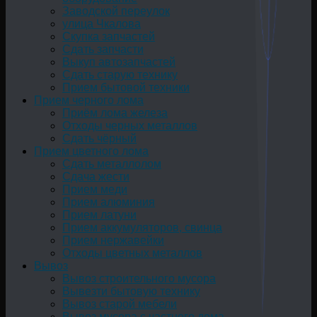
Заводской переулок
улица Чкалова
Скупка запчастей
Сдать запчасти
Выкуп автозапчастей
Сдать старую технику
Прием бытовой техники
Прием черного лома
Приём лома железа
Отходы черных металлов
Сдать чёрный
Прием цветного лома
Сдать металлолом
Сдача жести
Прием меди
Прием алюминия
Прием латуни
Прием аккумуляторов, свинца
Прием нержавейки
Отходы цветных металлов
Вывоз
Вывоз строительного мусора
Вывезти бытовую технику
Вывоз старой мебели
Вывоз мусора с частного дома