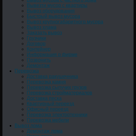
Вывезти мусор с квартиры
Вывоз оборудования
Быстрый вывоз мусора
Вывоз крупногабаритного мусора
Вывоз хлама
Заказать вывоз
Грузчики
Договор
Контейнер
Информация о фирме
Позвонить
Демонтаж
Перевозка
Доставка ракушечника
Перевозка камня
Перевозка сыпучих грузов
Перевозка стройматериалов
Доставка песка
Квартирный переезд
Офисный переезд
Перевозка электротехники
Перевозка мебели
Вывоз лома
Демонтаж лома