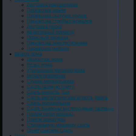
Доставка ракушечника
Перевозка камня
Перевозка сыпучих грузов
Перевозка стройматериалов
Доставка песка
Квартирный переезд
Офисный переезд
Перевозка электротехники
Перевозка мебели
Вывоз лома
Демонтаж лома
Резка лома
Утилизация металлолома
Металоприемник
Скупка металлолома
Сдать газовую плиту
Сдать емкость, бак
Cдать металлические ворота, дверь
Сдать холодильник
Сдать баллоны кислородные, газовые
Прием сетки рабицы
Прием арматуры
Стиральную машинку сдать
Огнетушители сдать
Цены