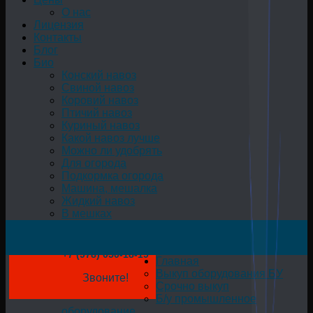
О нас
Лицензия
Контакты
Блог
Био
Конский навоз
Свиной навоз
Коровий навоз
Птичий навоз
Куриный навоз
Какой навоз лучше
Можно ли удобрять
Для огорода
Подкормка огорода
Машина, мешалка
Жидкий навоз
В мешках
+7 (978) 050-18-19
Главная
Выкуп оборудования БУ
Звоните!
Срочно выкуп
Б/у промышленное
оборудование