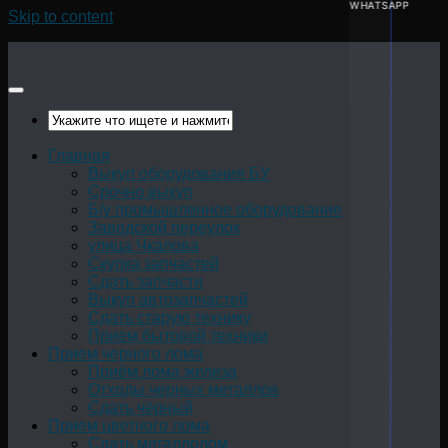
WHATSAPP
Skip to content
Главная
Выкуп оборудования БУ
Срочно выкуп
Б/у промышленное оборудование
Заводской переулок
улица Чкалова
Скупка запчастей
Сдать запчасти
Выкуп автозапчастей
Сдать старую технику
Прием бытовой техники
Прием черного лома
Приём лома железа
Отходы черных металлов
Сдать чёрный
Прием цветного лома
Сдать металлолом