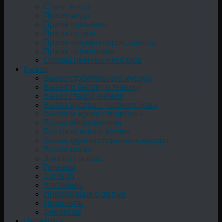
Сдача жести
Прием меди
Прием алюминия
Прием латуни
Прием аккумуляторов, свинца
Прием нержавейки
Отходы цветных металлов
Вывоз
Вывоз строительного мусора
Вывезти бытовую технику
Вывоз старой мебели
Вывоз мусора с частного дома
Вывезти мусор с квартиры
Вывоз оборудования
Быстрый вывоз мусора
Вывоз крупногабаритного мусора
Вывоз хлама
Заказать вывоз
Грузчики
Договор
Контейнер
Информация о фирме
Позвонить
Демонтаж
Перевозка