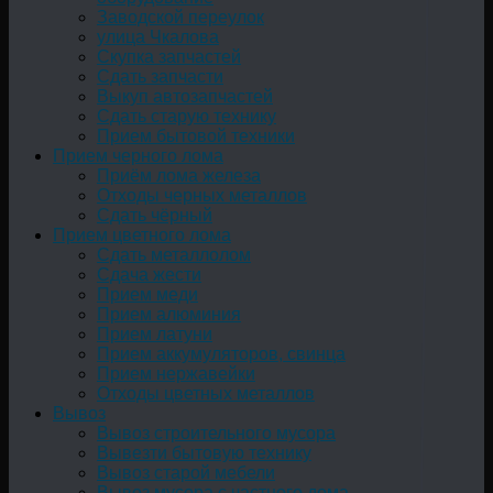
Заводской переулок
улица Чкалова
Скупка запчастей
Сдать запчасти
Выкуп автозапчастей
Сдать старую технику
Прием бытовой техники
Прием черного лома
Приём лома железа
Отходы черных металлов
Сдать чёрный
Прием цветного лома
Сдать металлолом
Сдача жести
Прием меди
Прием алюминия
Прием латуни
Прием аккумуляторов, свинца
Прием нержавейки
Отходы цветных металлов
Вывоз
Вывоз строительного мусора
Вывезти бытовую технику
Вывоз старой мебели
Вывоз мусора с частного дома