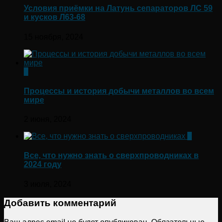
Условия приёмки на Латунь сепараторов ЛС 59
и кусков Л63-68
15 ноября, 2024
0
Процессы и история добычи металлов во всем
мире
2 июня, 2024
0
Все, что нужно знать о сверхпроводниках в
2024 году
3 июля, 2024
Добавить комментарий