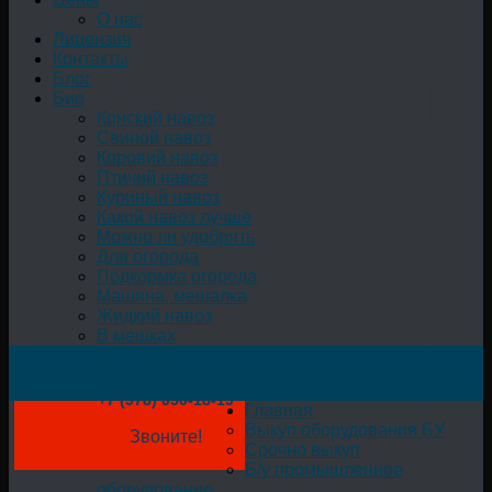
О нас
Лицензия
Контакты
Блог
Био
Конский навоз
Свиной навоз
Коровий навоз
Птичий навоз
Куриный навоз
Какой навоз лучше
Можно ли удобрять
Для огорода
Подкормка огорода
Машина, мешалка
Жидкий навоз
В мешках
+7 (978) 050-18-19
Главная
Выкуп оборудования БУ
Звоните!
Срочно выкуп
Б/у промышленное
оборудование