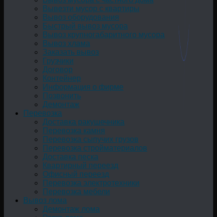
Вывезти мусор с квартиры
Вывоз оборудования
Быстрый вывоз мусора
Вывоз крупногабаритного мусора
Вывоз хлама
Заказать вывоз
Грузчики
Договор
Контейнер
Информация о фирме
Позвонить
Демонтаж
Перевозка
Доставка ракушечника
Перевозка камня
Перевозка сыпучих грузов
Перевозка стройматериалов
Доставка песка
Квартирный переезд
Офисный переезд
Перевозка электротехники
Перевозка мебели
Вывоз лома
Демонтаж лома