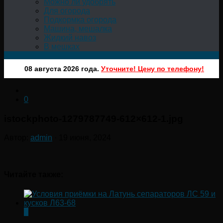
Можно ли удобрять
Для огорода
Подкормка огорода
Машина, мешалка
Жидкий навоз
В мешках
08 августа 2026 года.
Уточните! Цену по телефону!
0
istockphoto-1279787749-612×612-1.jpg
Автор:
admin
·
19 июня, 2024
Читайте также:
0