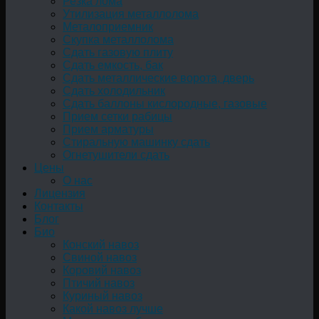
Резка лома
Утилизация металлолома
Металоприемник
Скупка металлолома
Сдать газовую плиту
Сдать емкость, бак
Cдать металлические ворота, дверь
Сдать холодильник
Сдать баллоны кислородные, газовые
Прием сетки рабицы
Прием арматуры
Стиральную машинку сдать
Огнетушители сдать
Цены
О нас
Лицензия
Контакты
Блог
Био
Конский навоз
Свиной навоз
Коровий навоз
Птичий навоз
Куриный навоз
Какой навоз лучше