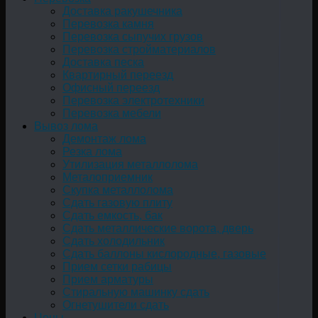
Доставка ракушечника
Перевозка камня
Перевозка сыпучих грузов
Перевозка стройматериалов
Доставка песка
Квартирный переезд
Офисный переезд
Перевозка электротехники
Перевозка мебели
Вывоз лома
Демонтаж лома
Резка лома
Утилизация металлолома
Металоприемник
Скупка металлолома
Сдать газовую плиту
Сдать емкость, бак
Cдать металлические ворота, дверь
Сдать холодильник
Сдать баллоны кислородные, газовые
Прием сетки рабицы
Прием арматуры
Стиральную машинку сдать
Огнетушители сдать
Цены