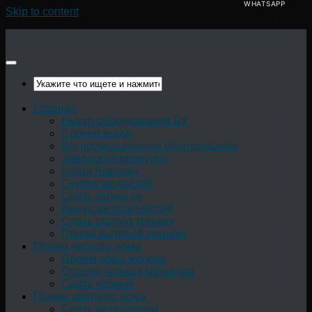
WHATSAPP
Skip to content
Главная
Выкуп оборудования БУ
Срочно выкуп
Б/у промышленное оборудование
Заводской переулок
улица Чкалова
Скупка запчастей
Сдать запчасти
Выкуп автозапчастей
Сдать старую технику
Прием бытовой техники
Прием черного лома
Приём лома железа
Отходы черных металлов
Сдать чёрный
Прием цветного лома
Сдать металлолом