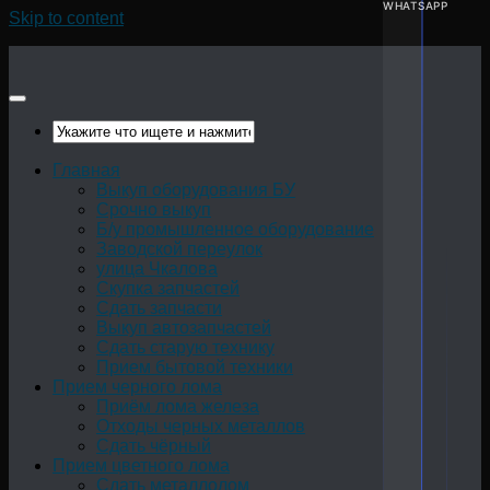
WHATSAPP
Skip to content
Главная
Выкуп оборудования БУ
Срочно выкуп
Б/у промышленное оборудование
Заводской переулок
улица Чкалова
Скупка запчастей
Сдать запчасти
Выкуп автозапчастей
Сдать старую технику
Прием бытовой техники
Прием черного лома
Приём лома железа
Отходы черных металлов
Сдать чёрный
Прием цветного лома
Сдать металлолом