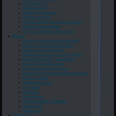
Сдача жести
Прием меди
Прием алюминия
Прием латуни
Прием аккумуляторов, свинца
Прием нержавейки
Отходы цветных металлов
Вывоз
Вывоз строительного мусора
Вывезти бытовую технику
Вывоз старой мебели
Вывоз мусора с частного дома
Вывезти мусор с квартиры
Вывоз оборудования
Быстрый вывоз мусора
Вывоз крупногабаритного мусора
Вывоз хлама
Заказать вывоз
Грузчики
Договор
Контейнер
Информация о фирме
Позвонить
Демонтаж
Перевозка