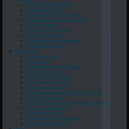
Доставка ракушечника
Перевозка камня
Перевозка сыпучих грузов
Перевозка стройматериалов
Доставка песка
Квартирный переезд
Офисный переезд
Перевозка электротехники
Перевозка мебели
Вывоз лома
Демонтаж лома
Резка лома
Утилизация металлолома
Металоприемник
Скупка металлолома
Сдать газовую плиту
Сдать емкость, бак
Cдать металлические ворота, дверь
Сдать холодильник
Сдать баллоны кислородные, газовые
Прием сетки рабицы
Прием арматуры
Стиральную машинку сдать
Огнетушители сдать
Цены