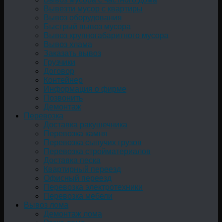
Вывезти мусор с квартиры
Вывоз оборудования
Быстрый вывоз мусора
Вывоз крупногабаритного мусора
Вывоз хлама
Заказать вывоз
Грузчики
Договор
Контейнер
Информация о фирме
Позвонить
Демонтаж
Перевозка
Доставка ракушечника
Перевозка камня
Перевозка сыпучих грузов
Перевозка стройматериалов
Доставка песка
Квартирный переезд
Офисный переезд
Перевозка электротехники
Перевозка мебели
Вывоз лома
Демонтаж лома