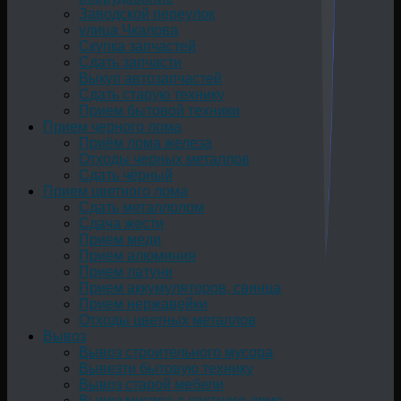
Заводской переулок
улица Чкалова
Скупка запчастей
Сдать запчасти
Выкуп автозапчастей
Сдать старую технику
Прием бытовой техники
Прием черного лома
Приём лома железа
Отходы черных металлов
Сдать чёрный
Прием цветного лома
Сдать металлолом
Сдача жести
Прием меди
Прием алюминия
Прием латуни
Прием аккумуляторов, свинца
Прием нержавейки
Отходы цветных металлов
Вывоз
Вывоз строительного мусора
Вывезти бытовую технику
Вывоз старой мебели
Вывоз мусора с частного дома