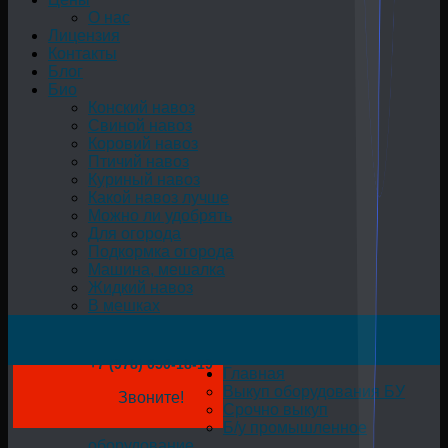
О нас
Лицензия
Контакты
Блог
Био
Конский навоз
Свиной навоз
Коровий навоз
Птичий навоз
Куриный навоз
Какой навоз лучше
Можно ли удобрять
Для огорода
Подкормка огорода
Машина, мешалка
Жидкий навоз
В мешках
+7 (978) 050-18-19
Главная
Выкуп оборудования БУ
Звоните!
Срочно выкуп
Б/у промышленное
оборудование