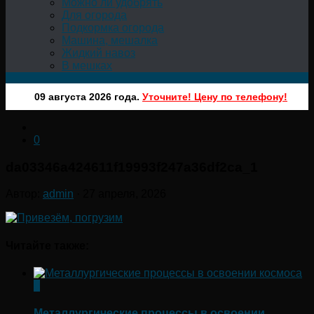
Можно ли удобрять
Для огорода
Подкормка огорода
Машина, мешалка
Жидкий навоз
В мешках
09 августа 2026 года.
Уточните! Цену по телефону!
0
da03346a424611f19993f247a36df2ca_1
Автор:
admin
·
27 апреля, 2026
Читайте также:
0
Металлургические процессы в освоении