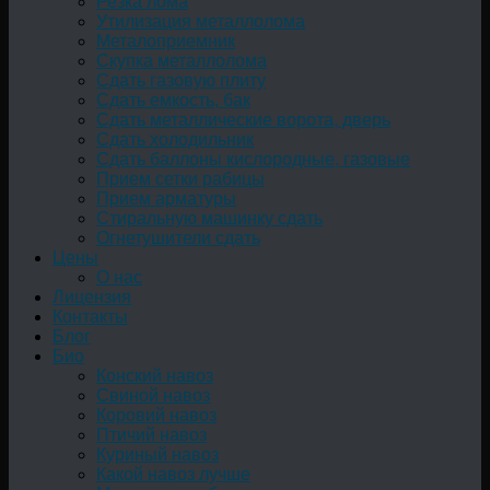
Резка лома
Утилизация металлолома
Металоприемник
Скупка металлолома
Сдать газовую плиту
Сдать емкость, бак
Cдать металлические ворота, дверь
Сдать холодильник
Сдать баллоны кислородные, газовые
Прием сетки рабицы
Прием арматуры
Стиральную машинку сдать
Огнетушители сдать
Цены
О нас
Лицензия
Контакты
Блог
Био
Конский навоз
Свиной навоз
Коровий навоз
Птичий навоз
Куриный навоз
Какой навоз лучше