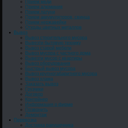
Прием меди
Прием алюминия
Прием латуни
Прием аккумуляторов, свинца
Прием нержавейки
Отходы цветных металлов
Вывоз
Вывоз строительного мусора
Вывезти бытовую технику
Вывоз старой мебели
Вывоз мусора с частного дома
Вывезти мусор с квартиры
Вывоз оборудования
Быстрый вывоз мусора
Вывоз крупногабаритного мусора
Вывоз хлама
Заказать вывоз
Грузчики
Договор
Контейнер
Информация о фирме
Позвонить
Демонтаж
Перевозка
Доставка ракушечника