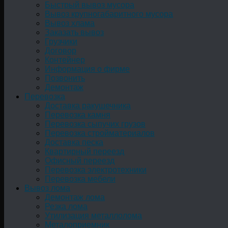
Быстрый вывоз мусора
Вывоз крупногабаритного мусора
Вывоз хлама
Заказать вывоз
Грузчики
Договор
Контейнер
Информация о фирме
Позвонить
Демонтаж
Перевозка
Доставка ракушечника
Перевозка камня
Перевозка сыпучих грузов
Перевозка стройматериалов
Доставка песка
Квартирный переезд
Офисный переезд
Перевозка электротехники
Перевозка мебели
Вывоз лома
Демонтаж лома
Резка лома
Утилизация металлолома
Металоприемник