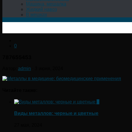
Машина, мешалка
Жидкий навоз
В мешках
0
787655453
Автор:
admin
·
3 июня, 2024
Читайте также:
0
Виды металлов: черные и цветные
27 мая, 2024