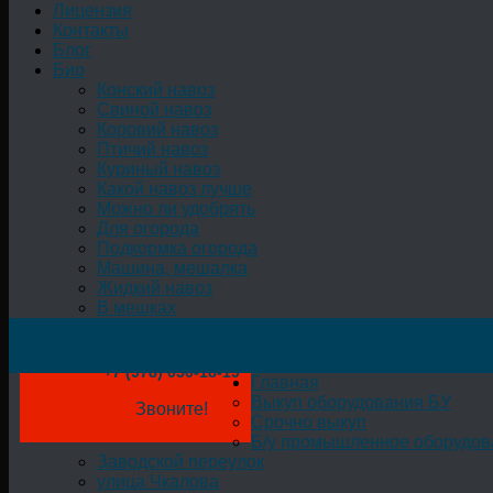
Лицензия
Контакты
Блог
Био
Конский навоз
Свиной навоз
Коровий навоз
Птичий навоз
Куриный навоз
Какой навоз лучше
Можно ли удобрять
Для огорода
Подкормка огорода
Машина, мешалка
Жидкий навоз
В мешках
+7 (978) 050-18-19
Главная
Выкуп оборудования БУ
Звоните!
Срочно выкуп
Б/у промышленное оборудов
Заводской переулок
улица Чкалова