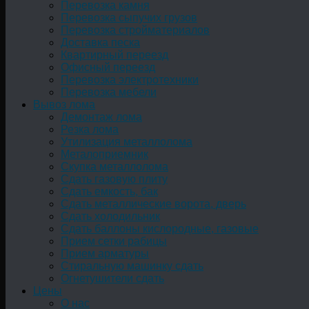
Перевозка камня
Перевозка сыпучих грузов
Перевозка стройматериалов
Доставка песка
Квартирный переезд
Офисный переезд
Перевозка электротехники
Перевозка мебели
Вывоз лома
Демонтаж лома
Резка лома
Утилизация металлолома
Металоприемник
Скупка металлолома
Сдать газовую плиту
Сдать емкость, бак
Cдать металлические ворота, дверь
Сдать холодильник
Сдать баллоны кислородные, газовые
Прием сетки рабицы
Прием арматуры
Стиральную машинку сдать
Огнетушители сдать
Цены
О нас