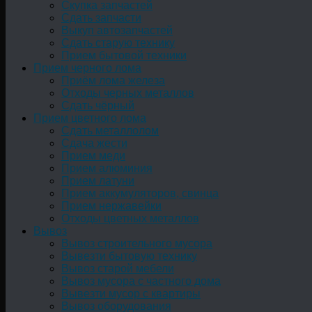
Скупка запчастей
Сдать запчасти
Выкуп автозапчастей
Сдать старую технику
Прием бытовой техники
Прием черного лома
Приём лома железа
Отходы черных металлов
Сдать чёрный
Прием цветного лома
Сдать металлолом
Сдача жести
Прием меди
Прием алюминия
Прием латуни
Прием аккумуляторов, свинца
Прием нержавейки
Отходы цветных металлов
Вывоз
Вывоз строительного мусора
Вывезти бытовую технику
Вывоз старой мебели
Вывоз мусора с частного дома
Вывезти мусор с квартиры
Вывоз оборудования