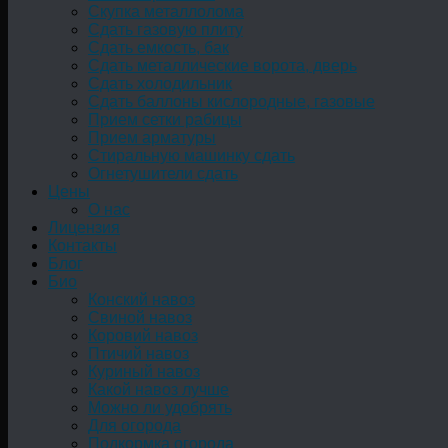
Скупка металлолома
Сдать газовую плиту
Сдать емкость, бак
Cдать металлические ворота, дверь
Сдать холодильник
Сдать баллоны кислородные, газовые
Прием сетки рабицы
Прием арматуры
Стиральную машинку сдать
Огнетушители сдать
Цены
О нас
Лицензия
Контакты
Блог
Био
Конский навоз
Свиной навоз
Коровий навоз
Птичий навоз
Куриный навоз
Какой навоз лучше
Можно ли удобрять
Для огорода
Подкормка огорода