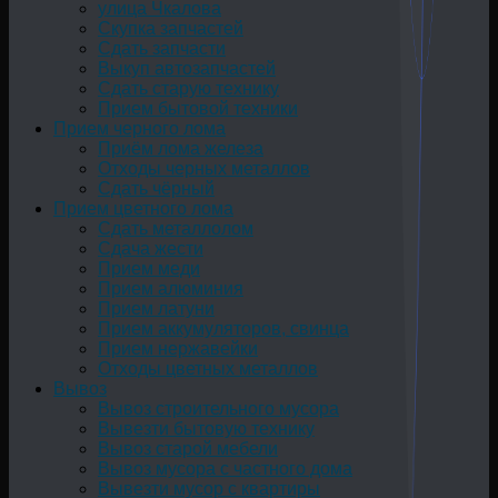
улица Чкалова
Скупка запчастей
Сдать запчасти
Выкуп автозапчастей
Сдать старую технику
Прием бытовой техники
Прием черного лома
Приём лома железа
Отходы черных металлов
Сдать чёрный
Прием цветного лома
Сдать металлолом
Сдача жести
Прием меди
Прием алюминия
Прием латуни
Прием аккумуляторов, свинца
Прием нержавейки
Отходы цветных металлов
Вывоз
Вывоз строительного мусора
Вывезти бытовую технику
Вывоз старой мебели
Вывоз мусора с частного дома
Вывезти мусор с квартиры