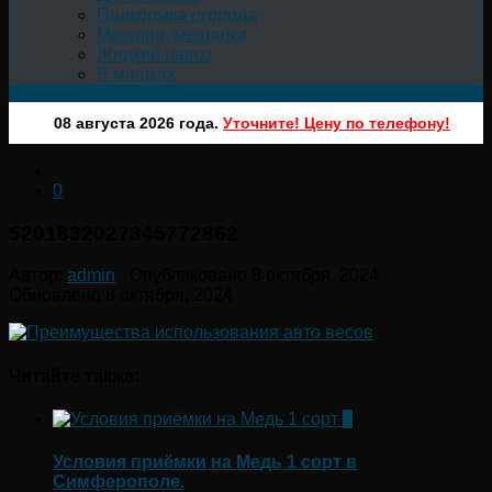
Подкормка огорода
Машина, мешалка
Жидкий навоз
В мешках
08 августа 2026 года.
Уточните! Цену по телефону!
0
5201832027345772862
Автор:
admin
· Опубликовано
8 октября, 2024
·
Обновлено
8 октября, 2024
Читайте также:
0
Условия приёмки на Медь 1 сорт в
Симферополе.