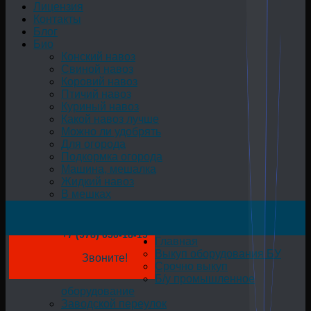
Лицензия
Контакты
Блог
Био
Конский навоз
Свиной навоз
Коровий навоз
Птичий навоз
Куриный навоз
Какой навоз лучше
Можно ли удобрять
Для огорода
Подкормка огорода
Машина, мешалка
Жидкий навоз
В мешках
+7 (978) 050-18-19
Главная
Выкуп оборудования БУ
Звоните!
Срочно выкуп
Б/у промышленное
оборудование
Заводской переулок