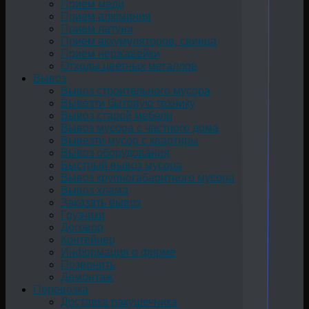
Прием меди
Прием алюминия
Прием латуни
Прием аккумуляторов, свинца
Прием нержавейки
Отходы цветных металлов
Вывоз
Вывоз строительного мусора
Вывезти бытовую технику
Вывоз старой мебели
Вывоз мусора с частного дома
Вывезти мусор с квартиры
Вывоз оборудования
Быстрый вывоз мусора
Вывоз крупногабаритного мусора
Вывоз хлама
Заказать вывоз
Грузчики
Договор
Контейнер
Информация о фирме
Позвонить
Демонтаж
Перевозка
Доставка ракушечника