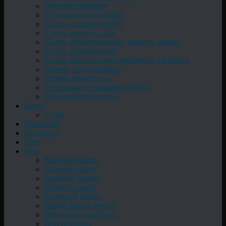
Металоприемник
Скупка металлолома
Сдать газовую плиту
Сдать емкость, бак
Cдать металлические ворота, дверь
Сдать холодильник
Сдать баллоны кислородные, газовые
Прием сетки рабицы
Прием арматуры
Стиральную машинку сдать
Огнетушители сдать
Цены
О нас
Лицензия
Контакты
Блог
Био
Конский навоз
Свиной навоз
Коровий навоз
Птичий навоз
Куриный навоз
Какой навоз лучше
Можно ли удобрять
Для огорода