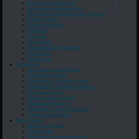
Вывоз оборудования
Быстрый вывоз мусора
Вывоз крупногабаритного мусора
Вывоз хлама
Заказать вывоз
Грузчики
Договор
Контейнер
Информация о фирме
Позвонить
Демонтаж
Перевозка
Доставка ракушечника
Перевозка камня
Перевозка сыпучих грузов
Перевозка стройматериалов
Доставка песка
Квартирный переезд
Офисный переезд
Перевозка электротехники
Перевозка мебели
Вывоз лома
Демонтаж лома
Резка лома
Утилизация металлолома