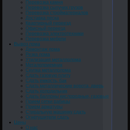
Перевозка камня
Перевозка сыпучих грузов
Перевозка стройматериалов
Доставка песка
Квартирный переезд
Офисный переезд
Перевозка электротехники
Перевозка мебели
Вывоз лома
Демонтаж лома
Резка лома
Утилизация металлолома
Металоприемник
Скупка металлолома
Сдать газовую плиту
Сдать емкость, бак
Cдать металлические ворота, дверь
Сдать холодильник
Сдать баллоны кислородные, газовые
Прием сетки рабицы
Прием арматуры
Стиральную машинку сдать
Огнетушители сдать
Цены
О нас